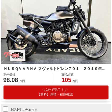
ＨＵＳＱＶＡＲＮＡ スヴァルトピレン７０１ ２０１９年モデル
本体価格
支払総額
98.08
105
万円
万円
1分で完了！
【無料】見積・在庫確認
上記1件にチェック