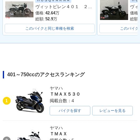
ＨＵＳＱＶＡＲＮＡ
ＨＵ
ヴィットピレン４０１ ２０２０年モデル
価格:
42.64
万
価格:
総額:
52.9
万
総額:
このバイクと同じ車種を検索
このバイク
401～750ccのアクセスランキング
ヤマハ
ＴＭＡＸ５３０
1
掲載台数：4
バイクを探す
レビューを見る
ヤマハ
ＴＭＡＸ