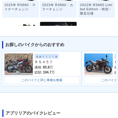
2025年 RS660・マ
2023年 RS660・カ
2022年 RS660 Limi
イナーチェンジ
ラーチェンジ
ted Edition・特別・
限定仕様
お探しのバイクからのおすすめ
2021年 RS660・新
2020年 RS660・そ
ａｐｒｉｌｉａ
登場
の他
ＲＳ４５７
Ｇ
価格:
85.8
万
価
総額:
104.7
万
総
このバイクと同じ車種を検索
このバイク
アプリリアのバイクレビュー