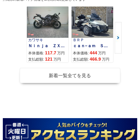
カワサキ
ＢＲＰ
スズキ
Ｎｉｎｊａ ＺＸ−４Ｒ ＳＥ
ｃａｎ−ａｍ ＳＰＹＤＥＲ ＲＴ ＬＩＭＩＴＥＤ
117.7
444
68
本体価格:
万円
本体価格:
万円
本体価格:
121
466.9
71
支払総額:
万円
支払総額:
万円
支払総額:
新着一覧全てを見る