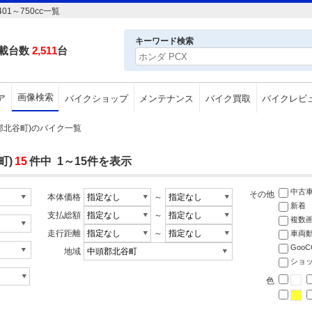
1～750cc一覧
キーワード検索
載台数
2,511
台
画像検索
ア
バイクショップ
メンテナンス
バイク買取
バイクレビ
頭郡北谷町)のバイク一覧
町)
15
件中 1～15件を表示
中古
その他
本体価格
～
新着
支払総額
～
複数
走行距離
～
車両
Goo
地域
ショ
色