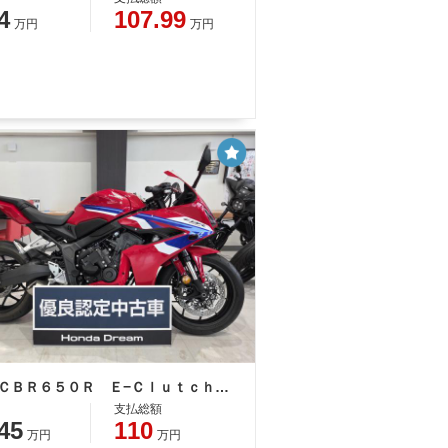
4
107.99
万円
万円
ホンダ ＣＢＲ６５０Ｒ Ｅ−Ｃｌｕｔｃｈ ＥＴＣ付
支払総額
45
110
万円
万円