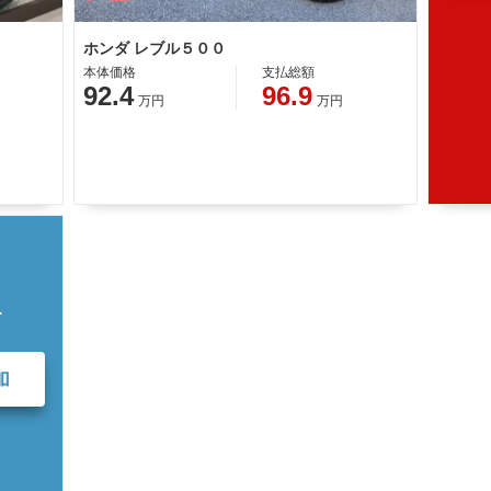
ホンダ レブル５００
本体価格
支払総額
92.4
96.9
万円
万円
て
加