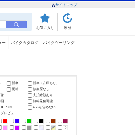
サイトマップ
お気に入り
履歴
ュー
バイクカタログ
バイクツーリング
車
新車
新車（在庫あり）
更新
修復歴なし
画像
支払総額あり
動画
無料見積可能
COUPON
ASKを含めない
ップレビュー