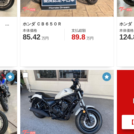
ホンダ ＣＢ６５０Ｒ Ｅ−Ｃｌｕｔｃｈ 車検２年付 ＥＴＣ付
ホンダ ＣＢ６５０Ｒ
本体価格
支払総額
本体価格
85.42
89.8
124.
万円
万円