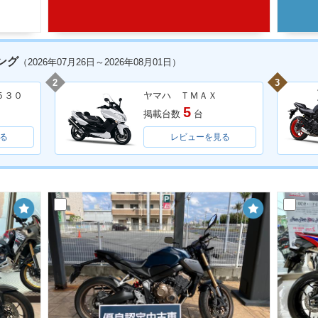
ング
（2026年07月26日～2026年08月01日）
2
3
５３０
ヤマハ ＴＭＡＸ
5
掲載台数
台
る
レビューを見る