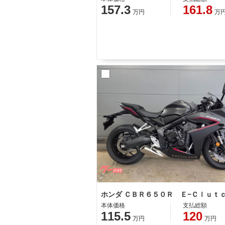
157.3
161.8
万円
万
ホンダ ＣＢＲ６５０Ｒ Ｅ−Ｃｌｕｔ
本体価格
支払総額
115.5
120
万円
万円