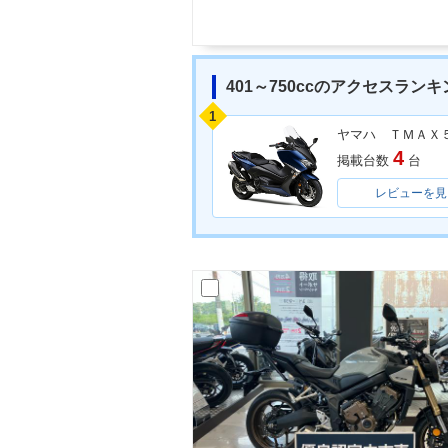
401～750ccのアクセスランキ
1
ヤマハ ＴＭＡＸ
4
掲載台数
台
レビューを見