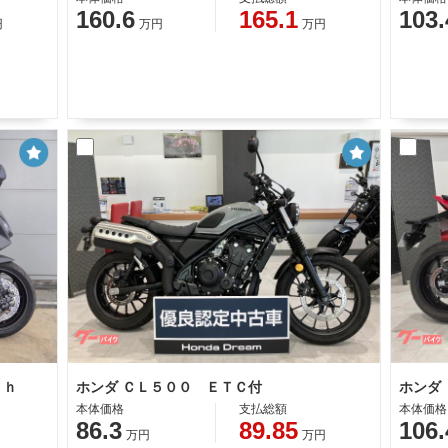
160.6
165.1
103.
円
万円
万円
ｃｈ
ホンダ ＣＬ５００ ＥＴＣ付
本体価格
支払総額
本体価格
86.3
89.85
106.
万円
万円