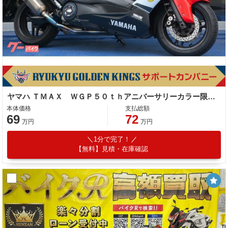
ヤマハ ＴＭＡＸ ＷＧＰ５０ｔｈアニバーサリーカラー限定車 カスタム
本体価格
支払総額
69
72
万円
万円
1分で完了！
【無料】見積・在庫確認