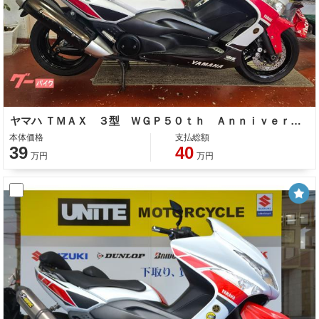
ヤマハ ＴＭＡＸ ３型 ＷＧＰ５０ｔｈ Ａｎｎｉｖｅｒｓａｒｙ Ｅｄｉｔｉｏｎ リアＢＯＸ＆バックレスト ＥＴＣ
本体価格
支払総額
39
40
万円
万円