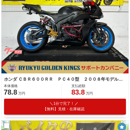
ホンダ ＣＢＲ６００ＲＲ ＰＣ４０型 ２００８年モデル ツーブラザーマフラー スタントゲージ ドラレコ ブレンボマスター その他改造多数
本体価格
支払総額
78.8
83.8
万円
万円
1分で完了！
【無料】見積・在庫確認