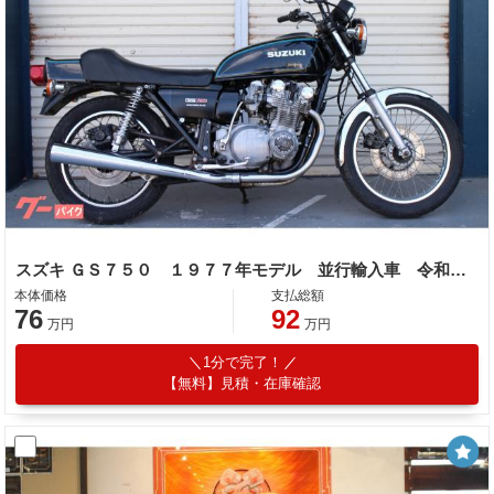
スズキ ＧＳ７５０ １９７７年モデル 並行輸入車 令和１１年７月まで車検付き
本体価格
支払総額
76
92
万円
万円
1分で完了！
【無料】見積・在庫確認