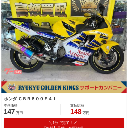
ホンダ ＣＢＲ６００Ｆ４ｉ
本体価格
支払総額
147
148
万円
万円
1分で完了！