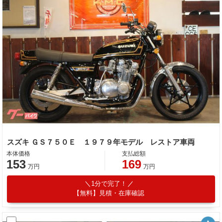
スズキ ＧＳ７５０Ｅ １９７９年モデル レストア車両
本体価格
支払総額
153
169
万円
万円
1分で完了！
【無料】見積・在庫確認