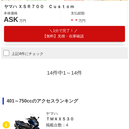
ヤマハ ＸＳＲ７００ Ｃｕｓｔｏｍ
本体価格
支払総額
ASK
- -
万円
万円
1分で完了！
【無料】見積・在庫確認
上記4件にチェック
14件中1～14件
401～750ccのアクセスランキング
ヤマハ
ＴＭＡＸ５３０
1
掲載台数：4