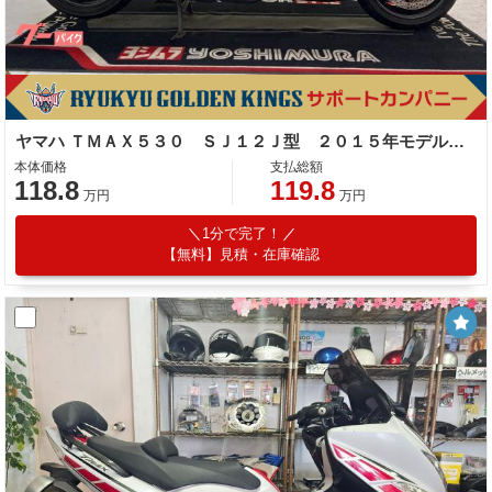
ヤマハ ＴＭＡＸ５３０ ＳＪ１２Ｊ型 ２０１５年モデル ＥＴＣ ブレンボ Ｒサスオーリンズ 駆動系マロッシ 社外ハンドル その他改造多数
本体価格
支払総額
118.8
119.8
万円
万円
1分で完了！
【無料】見積・在庫確認