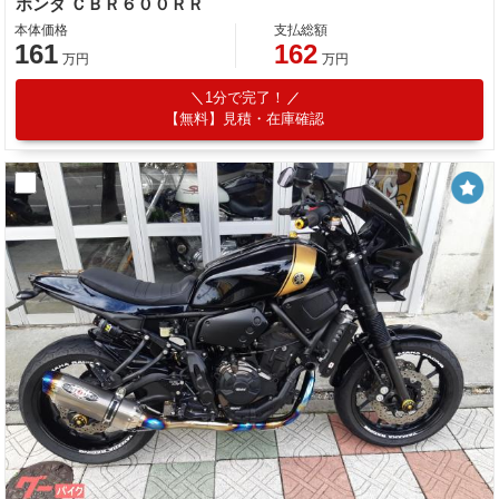
ホンダ ＣＢＲ６００ＲＲ
本体価格
支払総額
161
162
万円
万円
1分で完了！
【無料】見積・在庫確認