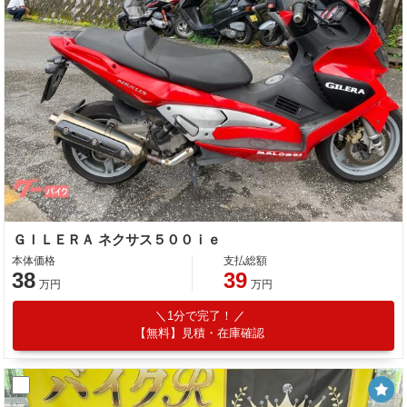
ＧＩＬＥＲＡ ネクサス５００ｉｅ
本体価格
支払総額
38
39
万円
万円
1分で完了！
【無料】見積・在庫確認