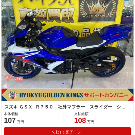
スズキ ＧＳＸ−Ｒ７５０ 社外マフラー スライダー シングルシートカウル ＵＳＢポート
本体価格
支払総額
107
108
万円
万円
1分で完了！