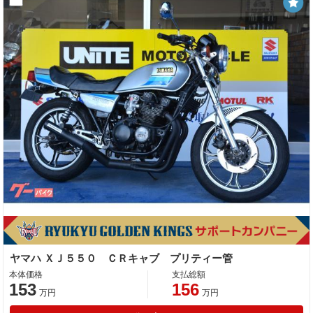
ヤマハ ＸＪ５５０ ＣＲキャブ プリティー管
本体価格
支払総額
153
156
万円
万円