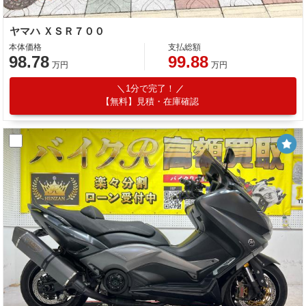
ヤマハ ＸＳＲ７００
本体価格
支払総額
98.78
99.88
万円
万円
1分で完了！
【無料】見積・在庫確認