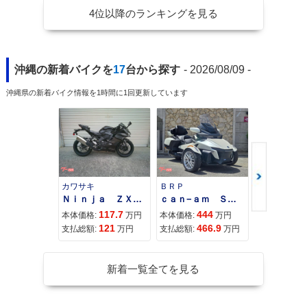
4位以降のランキングを見る
沖縄の新着バイクを
17
台から探す
- 2026/08/09 -
沖縄県の新着バイク情報を1時間に1回更新しています
カワサキ
ＢＲＰ
スズキ
Ｎｉｎｊａ ＺＸ−４Ｒ ＳＥ
ｃａｎ−ａｍ ＳＰＹＤＥＲ ＲＴ ＬＩＭＩＴＥＤ
117.7
444
68
本体価格:
万円
本体価格:
万円
本体価格:
121
466.9
71
支払総額:
万円
支払総額:
万円
支払総額:
新着一覧全てを見る