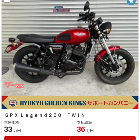
ＧＰＸ Ｌｅｇｅｎｄ２５０ ＴＷＩＮ
本体価格
支払総額
33
36
万円
万円