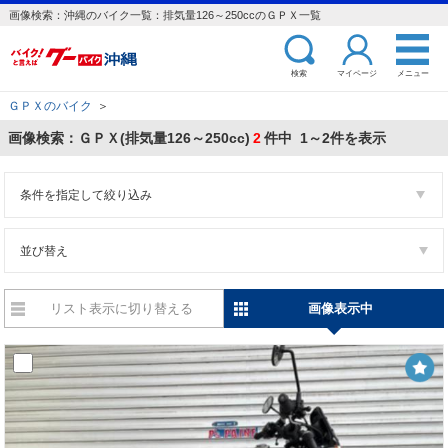
画像検索：沖縄のバイク一覧：排気量126～250ccのＧＰＸ一覧
検索
マイページ
メニュー
ＧＰＸのバイク
＞
画像検索：ＧＰＸ(排気量126～250cc)
2
件中 1～2件を表示
条件を指定して絞り込み
並び替え
リスト表示に切り替える
画像表示中