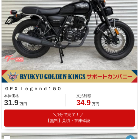
ＧＰＸ Ｌｅｇｅｎｄ１５０
本体価格
支払総額
31.9
34.9
万円
万円
1分で完了！
【無料】見積・在庫確認