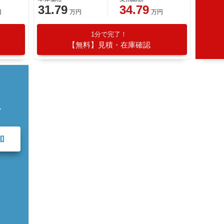
31.79
34.79
円
万円
万円
1分で完了！
【無料】見積・在庫確認
て
加