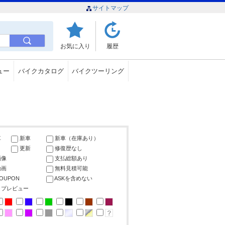
サイトマップ
お気に入り
履歴
ュー
バイクカタログ
バイクツーリング
車
新車
新車（在庫あり）
更新
修復歴なし
画像
支払総額あり
動画
無料見積可能
COUPON
ASKを含めない
ップレビュー