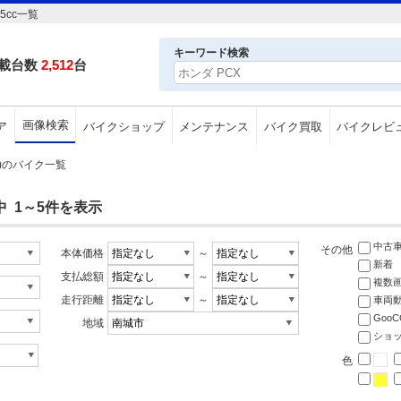
5cc一覧
キーワード検索
載台数
2,512
台
画像検索
ア
バイクショップ
メンテナンス
バイク買取
バイクレビ
市)のバイク一覧
中 1～5件を表示
中古
その他
本体価格
～
新着
支払総額
～
複数
走行距離
～
車両
Goo
地域
ショ
色