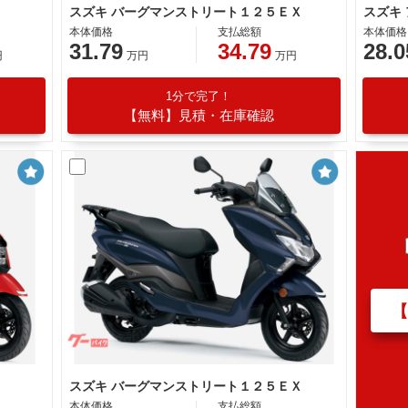
スズキ バーグマンストリート１２５ＥＸ
スズキ
本体価格
支払総額
本体価格
31.79
34.79
28.0
円
万円
万円
1分で完了！
【無料】見積・在庫確認
スズキ バーグマンストリート１２５ＥＸ
本体価格
支払総額