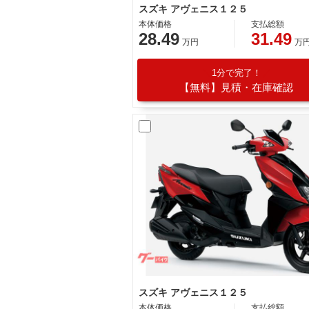
スズキ アヴェニス１２５
本体価格
支払総額
28.49
31.49
万円
万
1分で完了！
【無料】見積・在庫確認
スズキ アヴェニス１２５
本体価格
支払総額