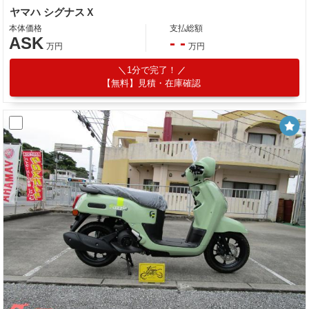
ヤマハ シグナスＸ
本体価格
支払総額
ASK
- -
万円
万円
1分で完了！
【無料】見積・在庫確認