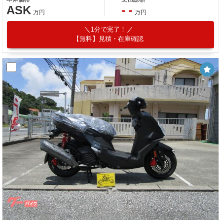
ASK
- -
万円
万円
1分で完了！
【無料】見積・在庫確認