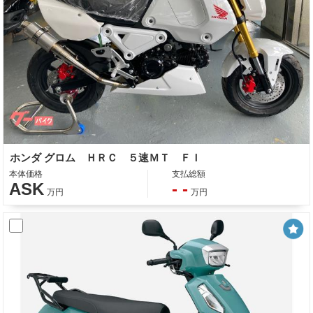
ホンダ グロム ＨＲＣ ５速ＭＴ ＦＩ
本体価格
支払総額
ASK
- -
万円
万円