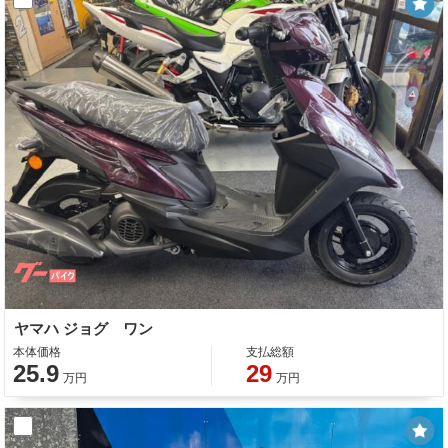
ヤマハ ジョグ ワン
本体価格
支払総額
25.9
29
万円
万円