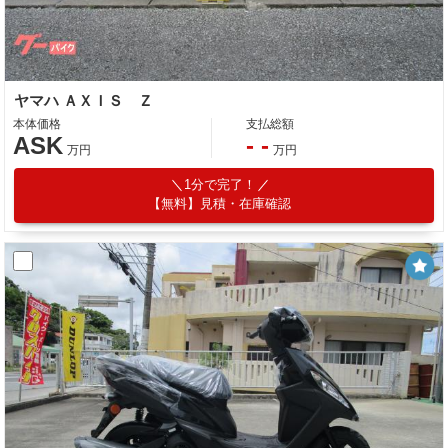
ヤマハ ＡＸＩＳ Ｚ
本体価格
支払総額
ASK
- -
万円
万円
1分で完了！
【無料】見積・在庫確認