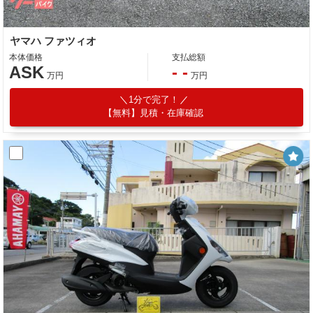
ヤマハ ファツィオ
本体価格
支払総額
ASK
- -
万円
万円
1分で完了！
【無料】見積・在庫確認