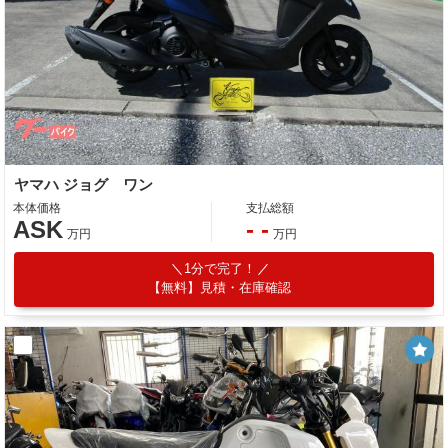
ヤマハ ジョグ ワン
本体価格
支払総額
ASK
- -
万円
万円
1分で完了！
【無料】見積・在庫確認