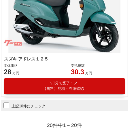
スズキ アドレス１２５
本体価格
支払総額
28
30.3
万円
万円
1分で完了！
【無料】見積・在庫確認
上記10件にチェック
20件中1～20件