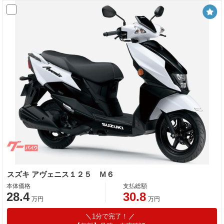
スズキ アヴェニス１２５ Ｍ６
本体価格
支払総額
28.4
30.8
万円
万円
1分で完了！