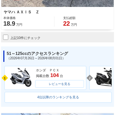
ヤマハ ＡＸＩＳ Ｚ
本体価格
支払総額
18.9
22
万円
万円
上記10件にチェック
51～125ccのアクセスランキング
（2026年07月26日～2026年08月01日）
ホンダ ＰＣＸ
104
掲載台数
台
1
2
レビューを見る
4位以降のランキングを見る