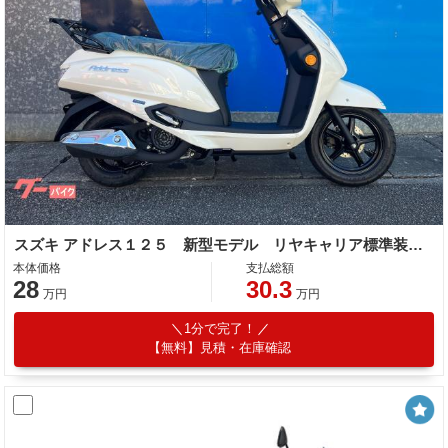
スズキ アドレス１２５ 新型モデル リヤキャリア標準装備／ＵＳＢ電源
本体価格
支払総額
28
30.3
万円
万円
1分で完了！
【無料】見積・在庫確認