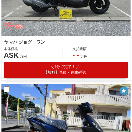
ヤマハ ジョグ ワン
本体価格
支払総額
ASK
- -
万円
万円
1分で完了！
【無料】見積・在庫確認