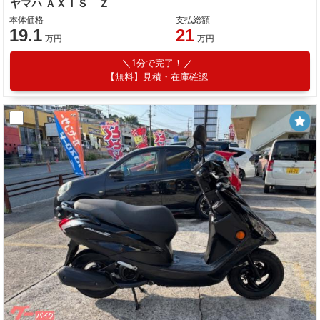
ヤマハ ＡＸＩＳ Ｚ
本体価格
支払総額
19.1
21
万円
万円
1分で完了！
【無料】見積・在庫確認