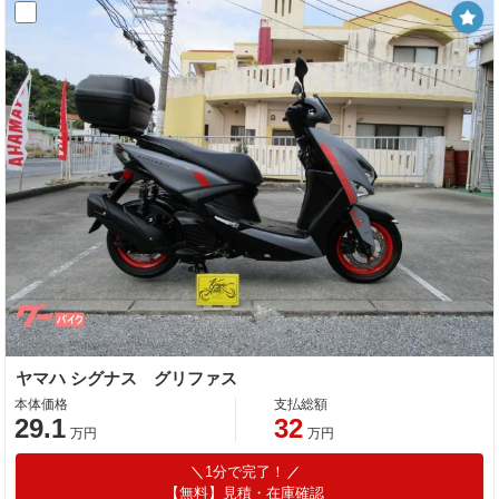
ヤマハ シグナス グリファス
本体価格
支払総額
29.1
32
万円
万円
1分で完了！
【無料】見積・在庫確認