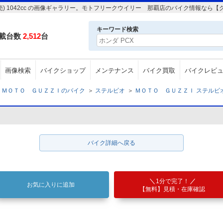
売) 1042cc の画像ギャラリー。モトフリークウイリー 那覇店のバイク情報なら
キーワード検索
載台数
2,512
台
画像検索
バイクショップ
メンテナンス
バイク買取
バイクレビ
ＭＯＴＯ ＧＵＺＺＩのバイク
＞
ステルビオ
＞
ＭＯＴＯ ＧＵＺＺＩ ステルビオ 新
バイク詳細へ戻る
1分で完了！
お気に入りに追加
【無料】見積・在庫確認