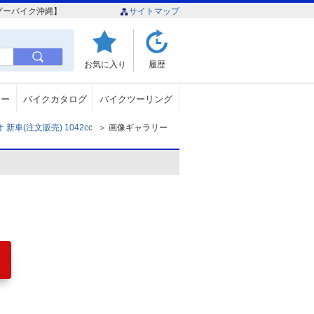
【グーバイク沖縄】
サイトマップ
お気に入り
履歴
ュー
バイクカタログ
バイクツーリング
車(注文販売) 1042cc
＞
画像ギャラリー