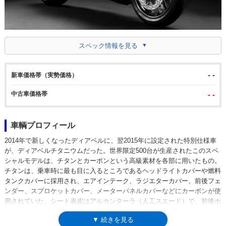
スペック情報を見る
- -
新車価格帯（実勢価格）
中古車価格帯
- -
車輌プロフィール
2014年で新しくなったディアベルに、翌2015年に設定された特別仕様車
が、ディアベルチタニウムだった。世界限定500台が生産されたこのスペ
シャルモデルは、チタンとカーボンという高級素材を各部に用いたもの。
チタンは、乗車時に最も目に入るところであるヘッドライトカバーや燃料
タンクカバーに採用され、エアインテーク、ラジエターカバー、前後フェ
ンダー、スプロケットカバー、メーターパネルカバーなどにカーボンが使
用されていた。シート表皮はアルカンターラ（人工スエード）で、前後ホ
イールは専用デザインのアルミ鍛造、エキパイはセラミックコーティング
▼ 続きを見る
されたもの。タンクカバーにはシリアルナンバーが刻印されたプレートが