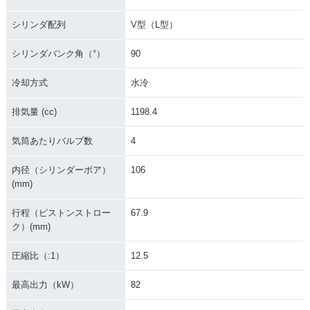
シリンダ配列
V型（L型）
シリンダバンク角（°）
90
冷却方式
水冷
排気量 (cc)
1198.4
気筒あたりバルブ数
4
内径（シリンダーボア）
106
(mm)
行程（ピストンストロー
67.9
ク）(mm)
圧縮比（:1）
12.5
最高出力（kW）
82