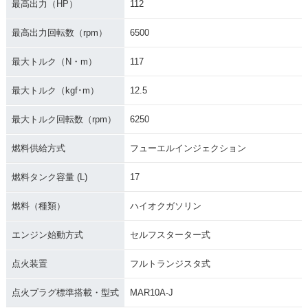
最高出力（HP）
112
最高出力回転数（rpm）
6500
最大トルク（N・m）
117
最大トルク（kgf･m）
12.5
最大トルク回転数（rpm）
6250
燃料供給方式
フューエルインジェクション
燃料タンク容量 (L)
17
燃料（種類）
ハイオクガソリン
エンジン始動方式
セルフスターター式
点火装置
フルトランジスタ式
点火プラグ標準搭載・型式
MAR10A-J