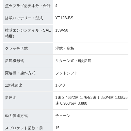
点火プラグ必要本数・合計
4
搭載バッテリー・型式
YT12B-BS
推奨エンジンオイル（SAE
15W-50
粘度）
クラッチ形式
湿式・多板
変速機形式
リターン式・6段変速
変速機・操作方式
フットシフト
1次減速比
1.840
変速比
1速 2.466/2速 1.764/3速 1.350/4速 1.090/5
速 0.958/6速 0.880
動力伝達方式
チェーン
スプロケット歯数・前
15