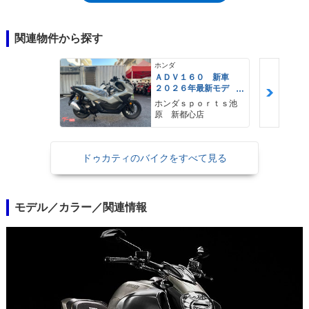
装着されていた。テスタストレッタ11°DSのLツインエンジンやシャシー
などは同年式のディアベルシリーズと同じ。
関連物件から探す
ホンダ
ＡＤＶ１６０ 新車
２０２６年最新モデ
ル パールスモーキー
ホンダｓｐｏｒｔｓ池
グレー スマートキ
原 新都心店
ー ２９Ｌメットイ
ン ＵＳＢ Ｔｙｐｅ
−Ｃ装備
ドゥカティのバイクをすべて見る
モデル／カラー／関連情報