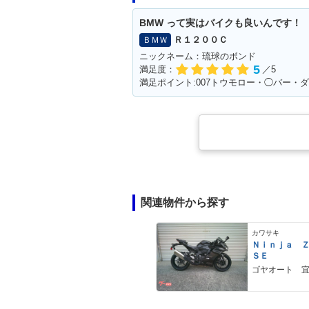
BMW って実はバイクも良いんです！
Ｒ１２００Ｃ
ＢＭＷ
ニックネーム：琉球のボンド
5
満足度：
／5
関連物件から探す
カワサキ
Ｎｉｎｊａ 
ＳＥ
ゴヤオート 