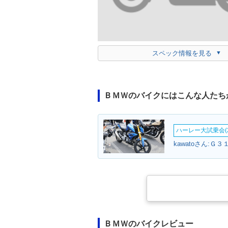
スペック情報を見る
ＢＭＷのバイクにはこんな人たち
ハーレー大試乗会(2
kawatoさん:Ｇ３
ＢＭＷのバイクレビュー