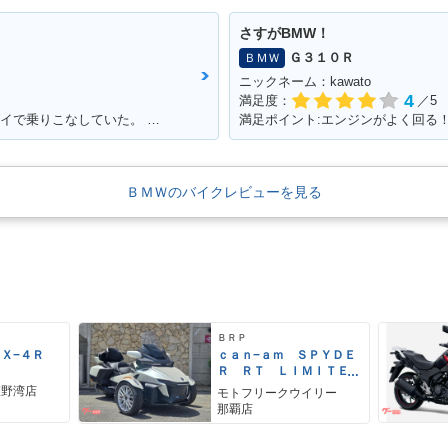
さすがBMW！
Ｇ３１０Ｒ
ＢＭＷ
ニックネーム：kawato
4
満足度：
／5
満足ポイント:007トウモロー・◯バー・ダイで乗りこなしていた。 当時からこのバイクに憧れて、やっと30になって購入☆ あの2回目のデートで彼女といったYokohama 大黒埠頭ではじゃじゃ馬な彼女と同じくらいお前もじゃじゃ馬だったよな。 今でも乗っているとよくハーレー乗りの方に声を掛けられます！ 一生大事にするからな！
満足ポイント:エンジンがよく回る
ＢＭＷのバイクレビューを見る
ＢＲＰ
ＺＸ−４Ｒ
ｃａｎ−ａｍ ＳＰＹＤＥ
Ｒ ＲＴ ＬＩＭＩＴＥ
Ｄ
宜野湾店
モトフリークウイリー
那覇店