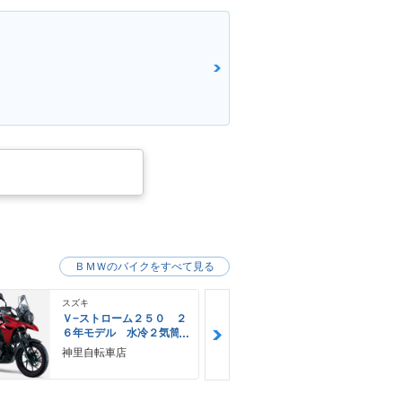
！
ＢＭＷのバイクをすべて見る
スズキ
スズキ
Ｖ−ストローム２５０ ２
Ｖ−ストロー
６年モデル 水冷２気筒
６年モデル 
エンジン ＬＥＤヘッド
エンジン Ｌ
神里自転車店
Ｍｏｔｏ 
ライト標準装備
ライト標準装
Ｊｒ，