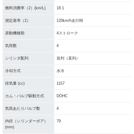
燃料消費率（2）(km/L)
18.1
測定基準（2）
120km/h走行時
原動機種類
4ストローク
気筒数
4
シリンダ配列
並列（直列）
冷却方式
水冷
排気量 (cc)
1157
カム・バルブ駆動方式
DOHC
気筒あたりバルブ数
4
内径（シリンダーボア）
79
(mm)