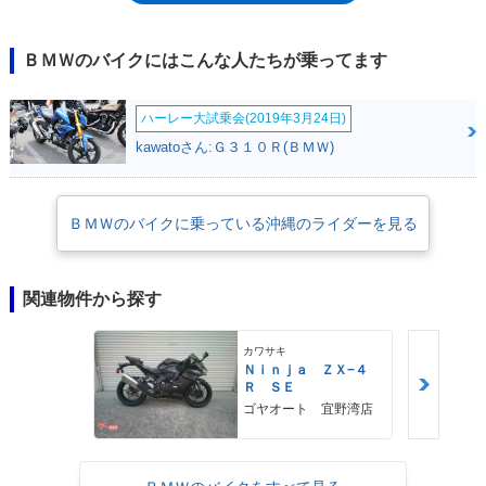
はK1200Sの60.6度から61度に変更され、ホイールベースは9mm延長。細
身でコンパクト、低重心を実現する直列4気筒パワーユニットは、特に郊
外や市街地といったシチュエーション向けに吸気ポートがデチューンさ
ＢＭＷのバイクにはこんな人たちが乗ってます
れ、最高出力はSよりも4ps低163ps/10,250rpm、最大トルクも3Nm低い
127Nm/8,250rpmという低・中速域重視に。
ハーレー大試乗会(2019年3月24日)
kawatoさん:Ｇ３１０Ｒ(ＢＭＷ)
ＢＭＷのバイクに乗っている沖縄のライダーを見る
関連物件から探す
カワサキ
Ｎｉｎｊａ ＺＸ−４
Ｒ ＳＥ
ゴヤオート 宜野湾店