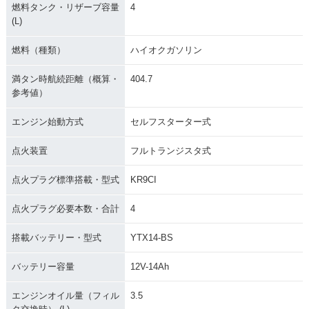
燃料タンク・リザーブ容量
4
(L)
燃料（種類）
ハイオクガソリン
満タン時航続距離（概算・
404.7
参考値）
エンジン始動方式
セルフスターター式
点火装置
フルトランジスタ式
点火プラグ標準搭載・型式
KR9CI
点火プラグ必要本数・合計
4
搭載バッテリー・型式
YTX14-BS
バッテリー容量
12V-14Ah
エンジンオイル量（フィル
3.5