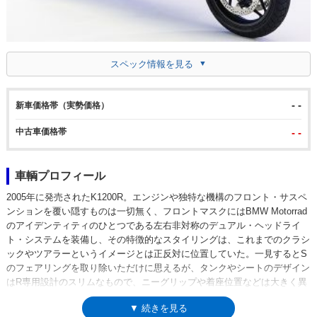
スペック情報を見る
- -
新車価格帯（実勢価格）
中古車価格帯
- -
車輌プロフィール
2005年に発売されたK1200R。エンジンや独特な機構のフロント・サスペ
ンションを覆い隠すものは一切無く、フロントマスクにはBMW Motorrad
のアイデンティティのひとつである左右非対称のデュアル・ヘッドライ
ト・システムを装備し、その特徴的なスタイリングは、これまでのクラシ
ックやツアラーというイメージとは正反対に位置していた。一見するとS
のフェアリングを取り除いただけに思えるが、タンクやシートのデザイン
はR専用設計のスリムなもので、ニーグリップや着座位置などは大きく異
なる。また幅広のハンドルは車体を抱え込むようなライディングフォーム
▼ 続きを見る
となり、よりアクティブな操作を可能とする。ステアリングヘッドの角度