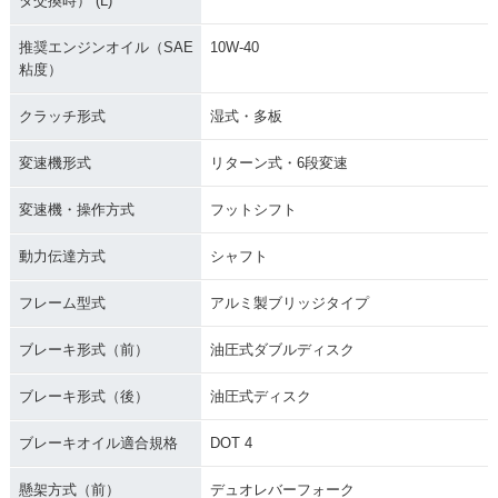
タ交換時） (L)
推奨エンジンオイル（SAE
10W-40
粘度）
クラッチ形式
湿式・多板
変速機形式
リターン式・6段変速
変速機・操作方式
フットシフト
動力伝達方式
シャフト
フレーム型式
アルミ製ブリッジタイプ
ブレーキ形式（前）
油圧式ダブルディスク
ブレーキ形式（後）
油圧式ディスク
ブレーキオイル適合規格
DOT 4
懸架方式（前）
デュオレバーフォーク