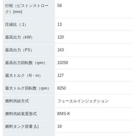
行程（ピストンストロー
59
ク）(mm)
圧縮比（:1）
13
最高出力（kW）
120
最高出力（PS）
163
最高出力回転数（rpm）
10250
最大トルク（N・m）
127
最大トルク回転数（rpm）
8250
燃料供給方式
フューエルインジェクション
燃料供給装置形式
BMS-K
燃料タンク容量 (L)
19