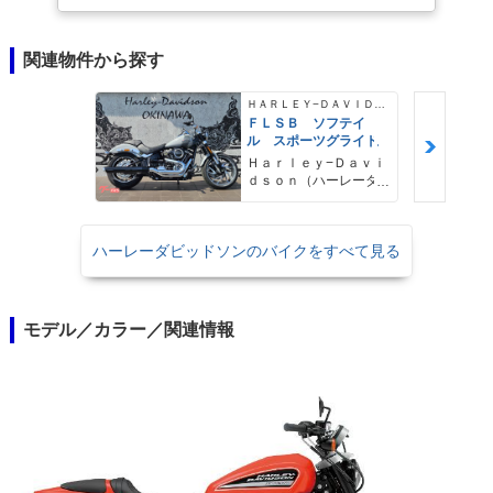
関連物件から探す
ＨＡＲＬＥＹ−ＤＡＶＩＤＳＯＮ
ＦＬＳＢ ソフテイ
ル スポーツグライド
Ｈａｒｌｅｙ−Ｄａｖｉ
ｄｓｏｎ（ハーレーダ
ビッドソン）沖縄
ハーレーダビッドソンのバイクをすべて見る
モデル／カラー／関連情報