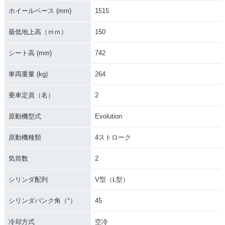
ホイールベース (mm)
1515
最低地上高（ｍｍ）
150
シート高 (mm)
742
車両重量 (kg)
264
乗車定員（名）
2
原動機型式
Evolution
原動機種類
4ストローク
気筒数
2
シリンダ配列
V型（L型）
シリンダバンク角（°）
45
冷却方式
空冷