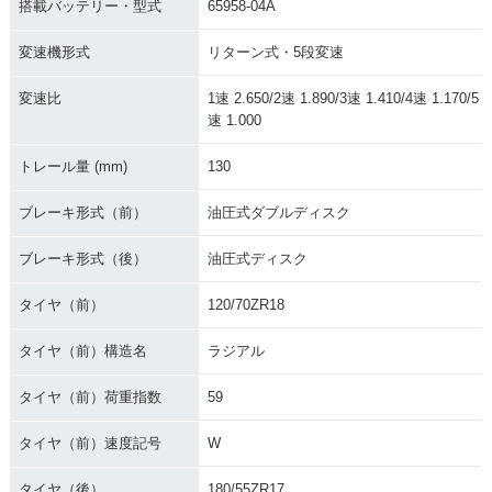
搭載バッテリー・型式
65958-04A
変速機形式
リターン式・5段変速
変速比
1速 2.650/2速 1.890/3速 1.410/4速 1.170/5
速 1.000
トレール量 (mm)
130
ブレーキ形式（前）
油圧式ダブルディスク
ブレーキ形式（後）
油圧式ディスク
タイヤ（前）
120/70ZR18
タイヤ（前）構造名
ラジアル
タイヤ（前）荷重指数
59
タイヤ（前）速度記号
W
タイヤ（後）
180/55ZR17