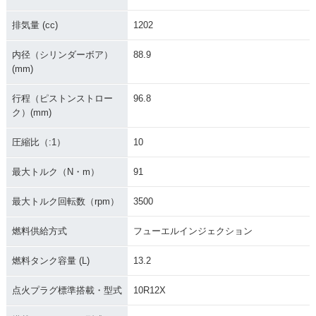
排気量 (cc)
1202
内径（シリンダーボア）
88.9
(mm)
行程（ピストンストロー
96.8
ク）(mm)
圧縮比（:1）
10
最大トルク（N・m）
91
最大トルク回転数（rpm）
3500
燃料供給方式
フューエルインジェクション
燃料タンク容量 (L)
13.2
点火プラグ標準搭載・型式
10R12X