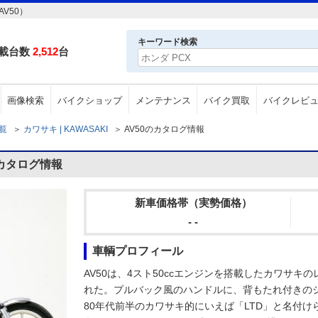
V50）
キーワード検索
載台数
2,512
台
画像検索
バイクショップ
メンテナンス
バイク買取
バイクレビ
一覧
＞
カワサキ | KAWASAKI
＞
AV50のカタログ情報
のカタログ情報
新車価格帯（実勢価格）
- -
車輌プロフィール
AV50は、4スト50ccエンジンを搭載したカワサキ
れた。プルバック風のハンドルに、背もたれ付きの
80年代前半のカワサキ的にいえば「LTD」と名付