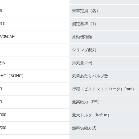
6
乗車定員（名）
3.0
測定基準（1）
V050AE
原動機種類
シリンダ配列
空冷
排気量 (cc)
OHC（SOHC）
気筒あたりバルブ数
9
行程（ピストンストローク）(mm)
0
最高出力（PS）
000
最大トルク（kgf･m）
500
燃料供給方式