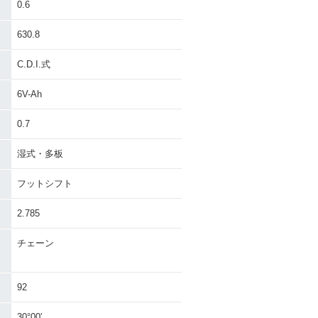
0.6
630.8
C.D.I.式
6V-Ah
0.7
湿式・多板
フットシフト
2.785
チェーン
92
30°00′