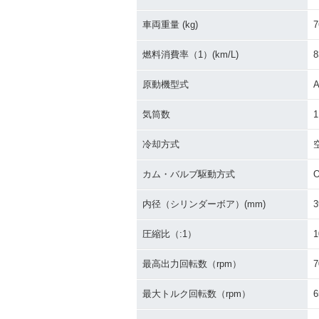
車両重量 (kg)
7
燃料消費率（1）(km/L)
8
原動機型式
A
気筒数
1
冷却方式
カム・バルブ駆動方式
内径（シリンダーボア）(mm)
3
圧縮比（:1）
1
最高出力回転数（rpm）
7
最大トルク回転数（rpm）
6