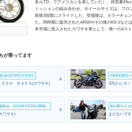
名+LTD」でアメリカンを表していた）。排気量49c
ミッションの組み合わせ。ホイールサイズは、フロン
前後3段階にスライドした。登場後は、カラーチェン
た。同時期に販売されたAR50やその後のKS-1など
本市場に投入されたカワサキ車として、唯一の4スト
ちが乗ってます
会(2019年12月8日)
A&W名護店バ
１２００ ＤＡＥＧ(カワサキ)
320さん:Ｎ
影会（2019年5月26日開催）
南の駅やえせ撮
カワサキ)
まだないです