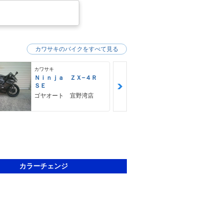
カワサキのバイクをすべて見る
カワサキ
カワサキ
Ｎｉｎｊａ ＺＸ−４Ｒ
Ｚ９００ＲＳ
ＳＥ
カワサキ プ
ゴヤオート 宜野湾店
カラーチェンジ