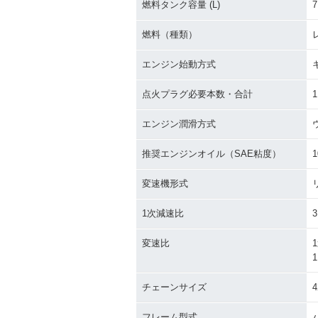
燃料タンク容量 (L)
7
燃料（種類）
エンジン始動方式
点火プラグ必要本数・合計
1
エンジン潤滑方式
推奨エンジンオイル（SAE粘度）
1
変速機形式
1次減速比
3
変速比
1
1
チェーンサイズ
4
フレーム型式