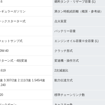
.6
燃料タンク・リザーブ容量 (L)
レギュラーガソリン
満タン時航続距離（概算・参考値）
キックスターター式
点火装置
バッテリー容量
ウェットサンプ式
エンジンオイル容量※全容量 (L)
0W-40
クラッチ形式
リターン式・4段変速
変速機・操作方式
.619
2次減速比
速 3.307/2速 2.111/3速 1.545/4速
動力伝達方式
.240
20
標準チェーンリンク数
バックボーン
キャスター角