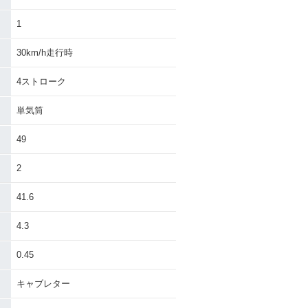
1
30km/h走行時
4ストローク
単気筒
49
2
41.6
4.3
0.45
キャブレター