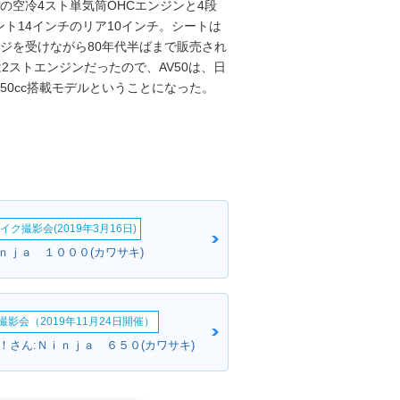
cの空冷4スト単気筒OHCエンジンと4段
ト14インチのリア10インチ。シートは
ジを受けながら80年代半ばまで販売され
は2ストエンジンだったので、AV50は、日
50cc搭載モデルということになった。
イク撮影会(2019年3月16日)
ｉｎｊａ １０００(カワサキ)
影会（2019年11月24日開催）
！さん:Ｎｉｎｊａ ６５０(カワサキ)