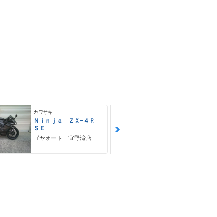
カワサキ
カワサキ
Ｎｉｎｊａ ＺＸ−４Ｒ
Ｚ９００ＲＳ
ＳＥ
カワサキ プ
ゴヤオート 宜野湾店