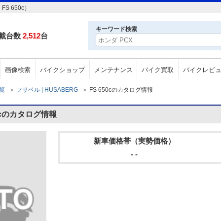
S 650c）
キーワード検索
載台数
2,512
台
画像検索
バイクショップ
メンテナンス
バイク買取
バイクレビ
一覧
＞
フサベル | HUSABERG
＞
FS 650cのカタログ情報
0cのカタログ情報
新車価格帯（実勢価格）
- -