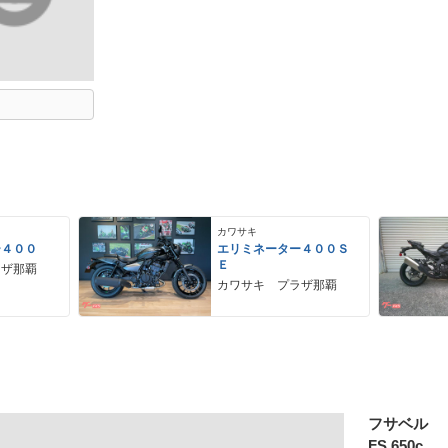
カワサキ
ー４００
エリミネーター４００Ｓ
Ｅ
ラザ那覇
カワサキ プラザ那覇
フサベル
FS 650c