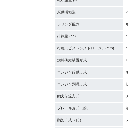
乾燥重量 (kg)
4
原動機種類
シリンダ配列
排気量 (cc)
4
行程（ピストンストローク）(mm)
4
燃料供給装置形式
D
エンジン始動方式
エンジン潤滑方式
動力伝達方式
ブレーキ形式（前）
懸架方式（前）