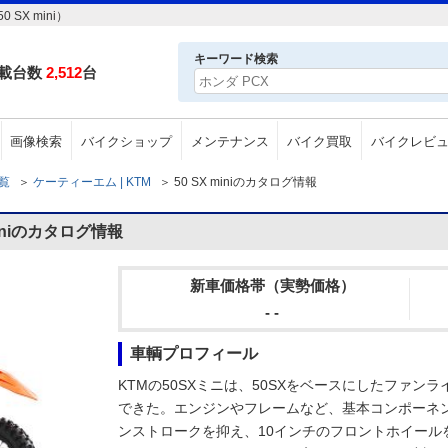
X mini）
キーワード検索
載台数
2,512
台
画像検索
バイクショップ
メンテナンス
バイク買取
バイクレビ
一覧
＞
ケーティーエム | KTM
＞
50 SX miniのカタログ情報
iniのカタログ情報
新車価格帯（実勢価格）
- -
車輌プロフィール
KTMの50SXミニは、50SXをベースにしたファ
できた。エンジンやフレームなど、基本コンポーネン
ンストロークを抑え、10インチのフロントホイール