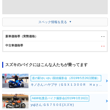
スペック情報を見る
- -
新車価格帯（実勢価格）
中古車価格帯
- -
スズキのバイクにはこんな人たちが乗ってます
道の駅ゆいゆい国頭撮影会（2019年5月26日開催）
キノさん:ハヤブサ（ＧＳＸ１３００Ｒ Ｈａｙａｂｕｓａ）(スズキ)
A&W名護店バイク撮影会(2019年3月16日)
yujiさん:ＧＳ７５０Ｅ(スズキ)