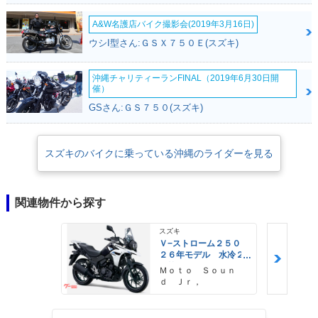
A&W名護店バイク撮影会(2019年3月16日)
ウシI型さん:ＧＳＸ７５０Ｅ(スズキ)
沖縄チャリティーランFINAL（2019年6月30日開
催）
GSさん:ＧＳ７５０(スズキ)
スズキのバイクに乗っている沖縄のライダーを見る
関連物件から探す
スズキ
Ｖ−ストローム２５０
２６年モデル 水冷２
気筒エンジン ＬＥＤ
Ｍｏｔｏ Ｓｏｕｎ
ヘッドライト標準装備
ｄ Ｊｒ，