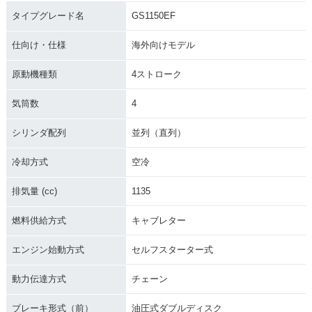
タイプグレード名
GS1150EF
仕向け・仕様
海外向けモデル
原動機種類
4ストローク
気筒数
4
シリンダ配列
並列（直列）
冷却方式
空冷
排気量 (cc)
1135
燃料供給方式
キャブレター
エンジン始動方式
セルフスターター式
動力伝達方式
チェーン
ブレーキ形式（前）
油圧式ダブルディスク