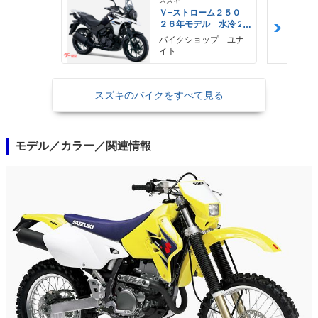
スズキ
Ｖ−ストローム２５０
２６年モデル 水冷２
気筒エンジン ＬＥＤ
バイクショップ ユナ
ヘッドライト標準装備
イト
スズキのバイクをすべて見る
モデル／カラー／関連情報