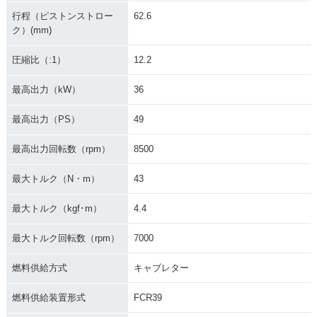
行程（ピストンストロー
62.6
ク）(mm)
圧縮比（:1）
12.2
最高出力（kW）
36
最高出力（PS）
49
最高出力回転数（rpm）
8500
最大トルク（N・m）
43
最大トルク（kgf･m）
4.4
最大トルク回転数（rpm）
7000
燃料供給方式
キャブレター
燃料供給装置形式
FCR39