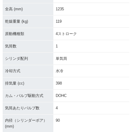
全高 (mm)
1235
乾燥重量 (kg)
119
原動機種類
4ストローク
気筒数
1
シリンダ配列
単気筒
冷却方式
水冷
排気量 (cc)
398
カム・バルブ駆動方式
DOHC
気筒あたりバルブ数
4
内径（シリンダーボア）
90
(mm)