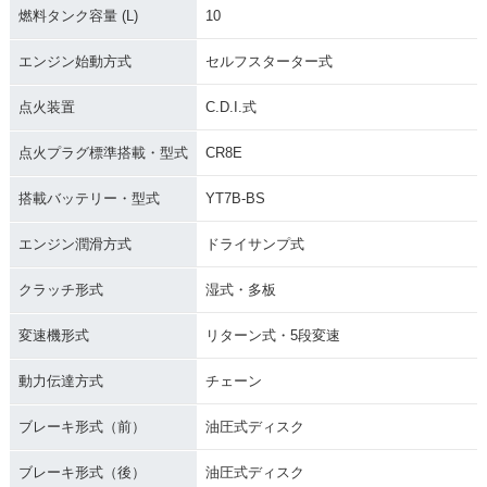
燃料タンク容量 (L)
10
エンジン始動方式
セルフスターター式
点火装置
C.D.I.式
点火プラグ標準搭載・型式
CR8E
搭載バッテリー・型式
YT7B-BS
エンジン潤滑方式
ドライサンプ式
クラッチ形式
湿式・多板
変速機形式
リターン式・5段変速
動力伝達方式
チェーン
ブレーキ形式（前）
油圧式ディスク
ブレーキ形式（後）
油圧式ディスク