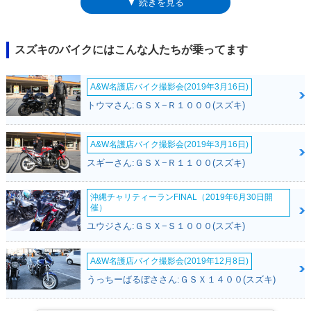
▼ 続きを見る
スカイウェイブ250は、2010年代後半にカタログ落ちするまで、幾度かの
モデルチェンジを経てきたが、その間、「リミテッド」も切れ目なくライ
ンナップされ続けた。なお、スズキスクーターの冬季仕様「リミテッド」
は、スウィッシュリミテッド（2018年-）にも受け継がれた。
スズキのバイクにはこんな人たちが乗ってます
A&W名護店バイク撮影会(2019年3月16日)
トウマさん:ＧＳＸ−Ｒ１０００(スズキ)
A&W名護店バイク撮影会(2019年3月16日)
スギーさん:ＧＳＸ−Ｒ１１００(スズキ)
沖縄チャリティーランFINAL（2019年6月30日開
催）
ユウジさん:ＧＳＸ−Ｓ１０００(スズキ)
A&W名護店バイク撮影会(2019年12月8日)
うっちーばるぼささん:ＧＳＸ１４００(スズキ)