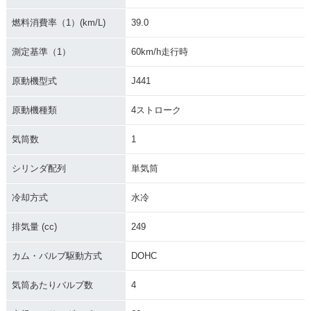
燃料消費率（1）(km/L)
39.0
測定基準（1）
60km/h走行時
原動機型式
J441
原動機種類
4ストローク
気筒数
1
シリンダ配列
単気筒
冷却方式
水冷
排気量 (cc)
249
カム・バルブ駆動方式
DOHC
気筒あたりバルブ数
4