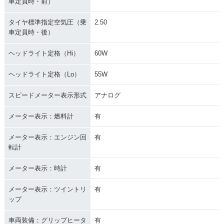
車定員時・前）
タイヤ標準指定空気圧（乗
2.50
車定員時・後）
ヘッドライト定格（Hi）
60W
ヘッドライト定格（Lo）
55W
スピードメーター表示形式
アナログ
メーター表示：燃料計
有
メーター表示：エンジン回
有
転計
メーター表示：時計
有
メーター表示：ツイントリ
有
ップ
車両装備：グリップヒータ
有