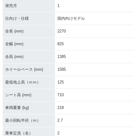
発売月
1
2007年 SKYWAVE
2005年 SKYWAVE
2004年 SKYWAVE
250 Limited・フル
250 Limited・マイ
250 Limited・マイ
モデルチェンジ
ナーチェンジ
ナーチェンジ
仕向け・仕様
国内向けモデル
全長 (mm)
2270
全幅 (mm)
825
全高 (mm)
1385
2003年 SKYWAVE
2002年 SKYWAVE
2000年 SKYWAVE
250 Limited
250 Limited
250 TypeⅡ Limite
ホイールベース (mm)
1585
d・新登場
最低地上高（ｍｍ）
125
シート高 (mm)
710
車両重量 (kg)
218
SKYWAVE 250 Lim
最小回転半径（ｍ）
2.7
ited
乗車定員（名）
2