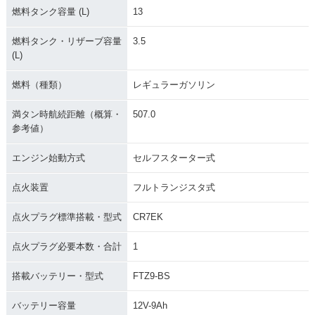
燃料タンク容量 (L)
13
燃料タンク・リザーブ容量
3.5
(L)
燃料（種類）
レギュラーガソリン
満タン時航続距離（概算・
507.0
参考値）
エンジン始動方式
セルフスターター式
点火装置
フルトランジスタ式
点火プラグ標準搭載・型式
CR7EK
点火プラグ必要本数・合計
1
搭載バッテリー・型式
FTZ9-BS
バッテリー容量
12V-9Ah