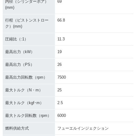
内径（シリンダーボア）
69
(mm)
行程（ピストンストロー
66.8
ク）(mm)
圧縮比（:1）
11.3
最高出力（kW）
19
最高出力（PS）
26
最高出力回転数（rpm）
7500
最大トルク（N・m）
25
最大トルク（kgf･m）
2.5
最大トルク回転数（rpm）
6000
燃料供給方式
フューエルインジェクション