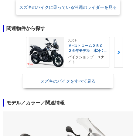
スズキのバイクに乗っている沖縄のライダーを見る
関連物件から探す
スズキ
Ｖ−ストローム２５０
２６年モデル 水冷２
気筒エンジン ＬＥＤ
バイクショップ ユナ
ヘッドライト標準装備
イト
スズキのバイクをすべて見る
モデル／カラー／関連情報