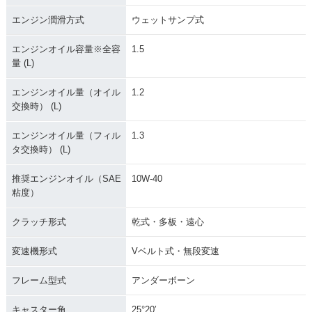
エンジン潤滑方式
ウェットサンプ式
エンジンオイル容量※全容
1.5
量 (L)
エンジンオイル量（オイル
1.2
交換時） (L)
エンジンオイル量（フィル
1.3
タ交換時） (L)
推奨エンジンオイル（SAE
10W-40
粘度）
クラッチ形式
乾式・多板・遠心
変速機形式
Vベルト式・無段変速
フレーム型式
アンダーボーン
キャスター角
25°20′