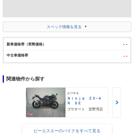
スペック情報を見る
- -
新車価格帯（実勢価格）
中古車価格帯
- -
関連物件から探す
カワサキ
Ｎｉｎｊａ ＺＸ−４
Ｒ ＳＥ
ゴヤオート 宜野湾店
ビーエスエーのバイクをすべて見る