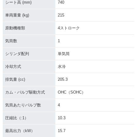
シート高 (mm)
740
車両重量 (kg)
215
原動機種類
4ストローク
気筒数
1
シリンダ配列
単気筒
冷却方式
水冷
排気量 (cc)
205.3
カム・バルブ駆動方式
OHC（SOHC）
気筒あたりバルブ数
4
圧縮比（:1）
10.3
最高出力（kW）
15.7