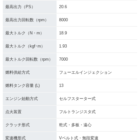
最高出力（PS）
20.6
最高出力回転数（rpm）
8000
最大トルク（N・m）
18.9
最大トルク（kgf･m）
1.93
最大トルク回転数（rpm）
7000
燃料供給方式
フューエルインジェクション
燃料タンク容量 (L)
13
エンジン始動方式
セルフスターター式
点火装置
フルトランジスタ式
クラッチ形式
乾式・多板・遠心
変速機形式
Vベルト式・無段変速