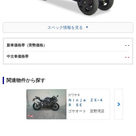
スペック情報を見る
- -
新車価格帯（実勢価格）
中古車価格帯
- -
関連物件から探す
カワサキ
Ｎｉｎｊａ ＺＸ−４
Ｒ ＳＥ
ゴヤオート 宜野湾店