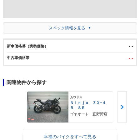
スペック情報を見る
- -
新車価格帯（実勢価格）
中古車価格帯
- -
関連物件から探す
カワサキ
Ｎｉｎｊａ ＺＸ−４
Ｒ ＳＥ
ゴヤオート 宜野湾店
幸福のバイクをすべて見る