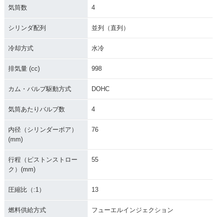
気筒数
4
シリンダ配列
並列（直列）
冷却方式
水冷
排気量 (cc)
998
カム・バルブ駆動方式
DOHC
気筒あたりバルブ数
4
内径（シリンダーボア）
76
(mm)
行程（ピストンストロー
55
ク）(mm)
圧縮比（:1）
13
燃料供給方式
フューエルインジェクション