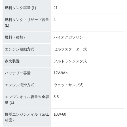
燃料タンク容量 (L)
21
燃料タンク・リザーブ容量
4
(L)
燃料（種類）
ハイオクガソリン
エンジン始動方式
セルフスターター式
点火装置
フルトランジスタ式
バッテリー容量
12V-9Ah
エンジン潤滑方式
ウェットサンプ式
エンジンオイル容量※全容
3.5
量 (L)
推奨エンジンオイル（SAE
10W-60
粘度）