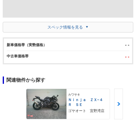
スペック情報を見る
- -
新車価格帯（実勢価格）
中古車価格帯
- -
関連物件から探す
カワサキ
Ｎｉｎｊａ ＺＸ−４
Ｒ ＳＥ
ゴヤオート 宜野湾店