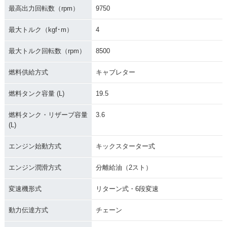
最高出力回転数（rpm）
9750
最大トルク（kgf･m）
4
最大トルク回転数（rpm）
8500
燃料供給方式
キャブレター
燃料タンク容量 (L)
19.5
燃料タンク・リザーブ容量
3.6
(L)
エンジン始動方式
キックスターター式
エンジン潤滑方式
分離給油（2スト）
変速機形式
リターン式・6段変速
動力伝達方式
チェーン