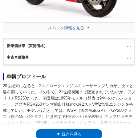
スペック情報を見る
- -
新車価格帯（実勢価格）
中古車価格帯
- -
車輌プロフィール
20世紀末になると、2ストロークエンジンのレーサーレプリカが、次々と
姿を消していった。その中で、21世紀初頭まで販売されていたのが、アプ
リリアRS250だった。初登場は1995年モデル（発表は94年のケルンショ
ー）。スズキRGV250ガンマ輸出仕様の水冷2ストV型2気筒エンジンを搭
載していた。モデル設定としては、WGP（後のMotoGP）・GP250クラ
ス（後のMoto2クラス）に参戦するRSV250（RSW250）のレプリカモデ
ルとなっていた。1998年にマイナーチェンジを受け、多機能メーターを
装備した。Vガンマの輸出向けフルパワー仕様をさらにチューニングした
▼ 続きを見る
250ccの2ストエンジンからは、70psを発揮。国内メーカーの2ストレプリ