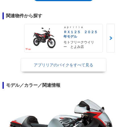
カが、40ps（1992年までは45ps）の自主規制値にあったことと比較すれ
ば、そのパフォーマンスの差は明らだった。
関連物件から探す
ａｐｒｉｌｉａ
ＲＸ１２５ ２０２５
年モデル
モトフリークウイリ
ー とよみ店
アプリリアのバイクをすべて見る
モデル／カラー／関連情報