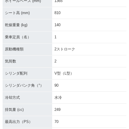
ホイールベース (mm)
1365
シート高 (mm)
810
乾燥重量 (kg)
140
乗車定員（名）
1
原動機種類
2ストローク
気筒数
2
シリンダ配列
V型（L型）
シリンダバンク角（°）
90
冷却方式
水冷
排気量 (cc)
249
最高出力（PS）
70