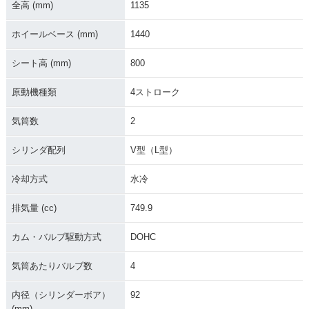
全高 (mm)
1135
ホイールベース (mm)
1440
シート高 (mm)
800
原動機種類
4ストローク
気筒数
2
シリンダ配列
V型（L型）
冷却方式
水冷
排気量 (cc)
749.9
カム・バルブ駆動方式
DOHC
気筒あたりバルブ数
4
内径（シリンダーボア）
92
(mm)