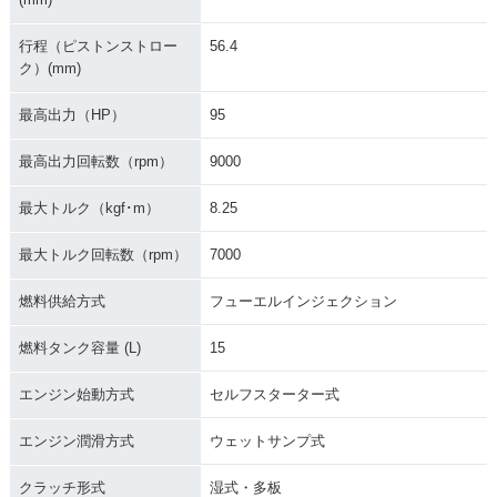
行程（ピストンストロー
56.4
ク）(mm)
最高出力（HP）
95
最高出力回転数（rpm）
9000
最大トルク（kgf･m）
8.25
最大トルク回転数（rpm）
7000
燃料供給方式
フューエルインジェクション
燃料タンク容量 (L)
15
エンジン始動方式
セルフスターター式
エンジン潤滑方式
ウェットサンプ式
クラッチ形式
湿式・多板