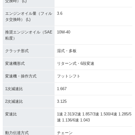
交換時） (L)
エンジンオイル量（フィル
3.6
タ交換時） (L)
推奨エンジンオイル（SAE
10W-40
粘度）
クラッチ形式
湿式・多板
変速機形式
リターン式・6段変速
変速機・操作方式
フットシフト
1次減速比
1.667
2次減速比
3.125
変速比
1速 2.313/2速 1.857/3速 1.500/4速 1.285/5
速 1.136/6速 1.043
動力伝達方式
チェーン