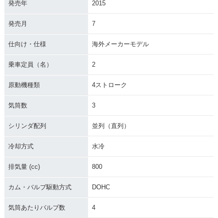
発売年
2015
発売月
7
2015年 Tiger 800 X
仕向け・仕様
海外メーカーモデル
R・新登場
乗車定員（名）
2
原動機種類
4ストローク
気筒数
3
シリンダ配列
並列（直列）
冷却方式
水冷
排気量 (cc)
800
カム・バルブ駆動方式
DOHC
気筒あたりバルブ数
4