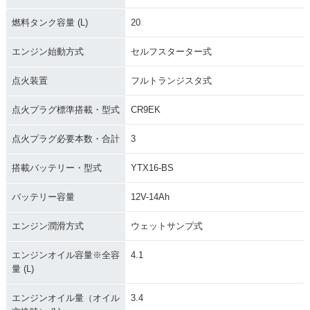
燃料タンク容量 (L)
20
エンジン始動方式
セルフスターター式
点火装置
フルトランジスタ式
点火プラグ標準搭載・型式
CR9EK
点火プラグ必要本数・合計
3
搭載バッテリー・型式
YTX16-BS
バッテリー容量
12V-14Ah
エンジン潤滑方式
ウェットサンプ式
エンジンオイル容量※全容
4.1
量 (L)
エンジンオイル量（オイル
3.4