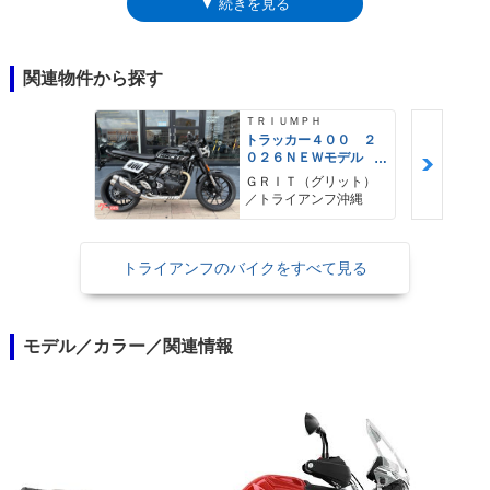
▼ 続きを見る
イドバイワイヤ、トラクションコントロールが搭載された。また、クルー
ズコントロールなどを備えた上級仕様として「タイガー800XRx」が設定
され、その後、装備を追加した最上級グレードとしてタイガー800XRTも
登場した。2018年モデルで再びモデルチェンジを受け、タイガー
関連物件から探す
800XR/XRx/XRTの3グレード展開は変わらず、XRxとXRTが上級グレード
であることもこれまで通りで、XRxとXRTにはTFTカラー液晶のディスプ
ＴＲＩＵＭＰＨ
レイが採用された。XRTは、灯火類がフルLEDとなり、これまで通りグリ
トラッカー４００ ２
０２６ＮＥＷモデル
ップ/シートヒーターといった快適装備も標準搭載された。なお、800ccの
フラットトラック ト
水冷3気筒エンジンの最高出力は、70kW。これは、欧州のA2ライセンス
ＧＲＩＴ（グリット）
ルクアシストクラッ
／トライアンフ沖縄
所有者向けの35kW版を用意するための設定。ベースモデルが70kW以下で
チ トラクションコン
ある必要があった。
トロール
トライアンフのバイクをすべて見る
モデル／カラー／関連情報