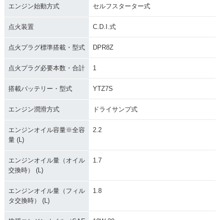
エンジン始動方式
セルフスターター式
点火装置
C.D.I.式
点火プラグ標準搭載・型式
DPR8Z
点火プラグ必要本数・合計
1
搭載バッテリー・型式
YTZ7S
エンジン潤滑方式
ドライサンプ式
エンジンオイル容量※全容
2.2
量 (L)
エンジンオイル量（オイル
1.7
交換時） (L)
エンジンオイル量（フィル
1.8
タ交換時） (L)