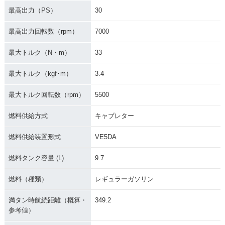
最高出力（PS）
30
最高出力回転数（rpm）
7000
最大トルク（N・m）
33
最大トルク（kgf･m）
3.4
最大トルク回転数（rpm）
5500
燃料供給方式
キャブレター
燃料供給装置形式
VE5DA
燃料タンク容量 (L)
9.7
燃料（種類）
レギュラーガソリン
満タン時航続距離（概算・
349.2
参考値）