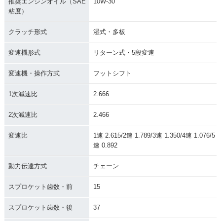
推奨エンジンオイル（SAE
10W-30
粘度）
クラッチ形式
湿式・多板
変速機形式
リターン式・5段変速
変速機・操作方式
フットシフト
1次減速比
2.666
2次減速比
2.466
変速比
1速 2.615/2速 1.789/3速 1.350/4速 1.076/5
速 0.892
動力伝達方式
チェーン
スプロケット歯数・前
15
スプロケット歯数・後
37