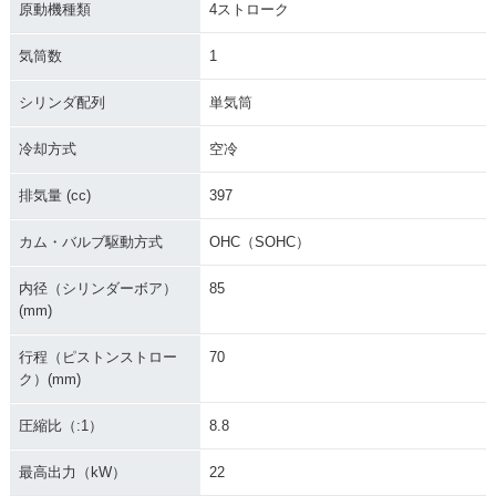
原動機種類
4ストローク
気筒数
1
シリンダ配列
単気筒
冷却方式
空冷
排気量 (cc)
397
カム・バルブ駆動方式
OHC（SOHC）
内径（シリンダーボア）
85
(mm)
行程（ピストンストロー
70
ク）(mm)
圧縮比（:1）
8.8
最高出力（kW）
22