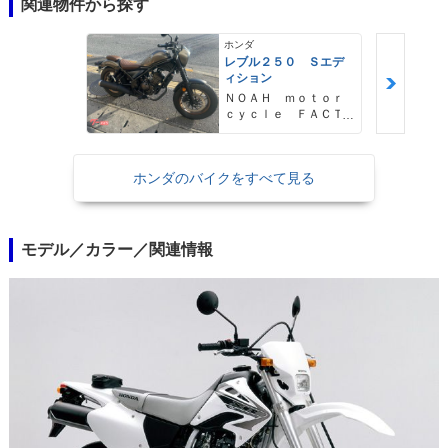
関連物件から探す
ホンダ
レブル２５０ Ｓエデ
ィション
ＮＯＡＨ ｍｏｔｏｒ
ｃｙｃｌｅ ＦＡＣＴ
ＯＲＹ ノア・モータ
ーサイクル・ファクト
リー
ホンダのバイクをすべて見る
モデル／カラー／関連情報