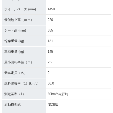
ホイールベース (mm)
1450
最低地上高（ｍｍ）
220
シート高 (mm)
855
乾燥重量 (kg)
131
車両重量 (kg)
145
最小回転半径（ｍ）
2.2
乗車定員（名）
2
燃料消費率（1）(km/L)
36.0
測定基準（1）
60km/h走行時
原動機型式
NC38E