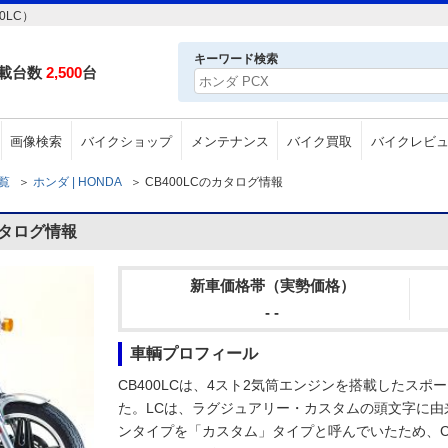
0LC）
キーワード検索
載台数
2,500
台
画像検索
バイクショップ
メンテナンス
バイク買取
バイクレビ
一覧
＞
ホンダ | HONDA
＞
CB400LCのカタログ情報
カタログ情報
新車価格帯（実勢価格）
- -
車輌プロフィール
CB400LCは、4スト2気筒エンジンを搭載したスポ
た。LCは、ラグジュアリー・カスタムの頭文字に
ンタイプを「カスタム」タイプと呼んでいたため、CB