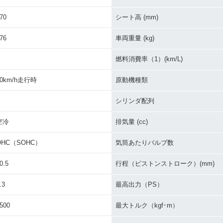
70
シート高 (mm)
76
車両重量 (kg)
燃料消費率（1）(km/L)
60km/h走行時
原動機種類
シリンダ配列
空冷
排気量 (cc)
OHC（SOHC）
気筒あたりバルブ数
0.5
行程（ピストンストローク）(mm)
.3
最高出力（PS）
500
最大トルク（kgf･m）