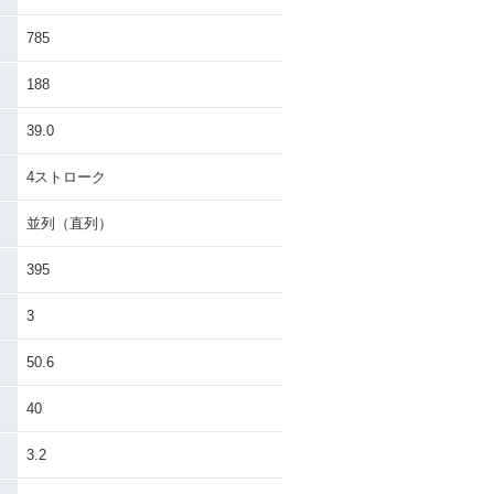
785
188
39.0
4ストローク
並列（直列）
395
3
50.6
40
3.2