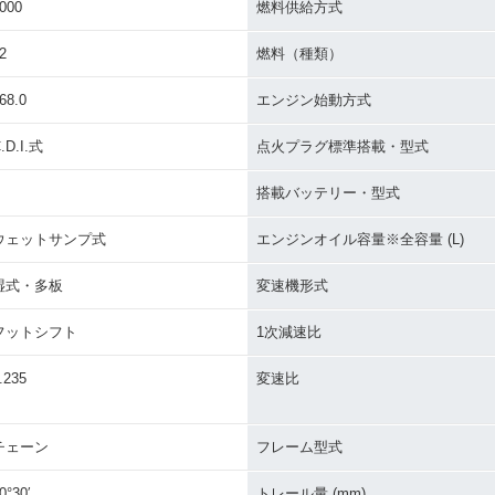
000
燃料供給方式
2
燃料（種類）
68.0
エンジン始動方式
.D.I.式
点火プラグ標準搭載・型式
搭載バッテリー・型式
ウェットサンプ式
エンジンオイル容量※全容量 (L)
湿式・多板
変速機形式
フットシフト
1次減速比
.235
変速比
チェーン
フレーム型式
0°30′
トレール量 (mm)