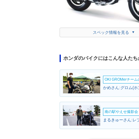
スペック情報を見る
ホンダのバイクにはこんな人たち
OKI GROMerチ
かめさん:グロム(ホ
南の駅やえせ撮影会（
まるきゅーさん:レ