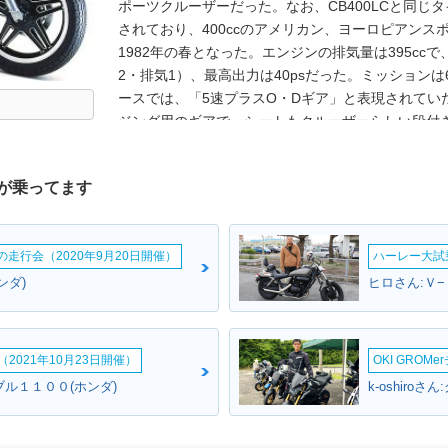
ポーツクルーザーだった。なお、CB400LCと同じタイ
されており、400ccのアメリカン、ヨーロピアン
1982年の春となった。エンジンの排気量は395cc
2・排気1）、最高出力は40psだった。ミッション
ースでは、「5速プラスO・Dギア」と表現されてい
ジング用のギアで、シートもクルーザーらしい段付きタ
400ccのCBシリーズとしてホーク以来の2気筒モデルで
30年後のCB400F（2013年）だった。
が乗ってます
ームの走行会（2020年9月20日開催）
ハーレー大試乗
ンダ)
ヒロさん:Ｖ−
2021年10月23日開催）
OKI GROM
ブル１１００(ホンダ)
k-oshiroさ