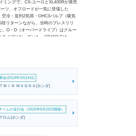
ミングで、CX-ユーロとXL400Rが発売
スポーツ、オフロードが一気に登場した
で、空冷・並列2気筒・OHC3バルブ（吸気
は6段リターンながら、当時のプレスリリ
た。O・D（オーバードライブ）はクルー
イプになっていた。CB400LCは、
、CB400LCの後の「2気筒CB400」は
会(2019年3月24日)
ＴＷＩＮ ＭＡＧＮＡ(ホンダ)
erチームの走行会（2020年9月20日開催）
ん:グロム(ホンダ)