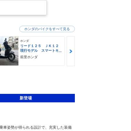
ホンダのバイクをすべて見る
ホンダ
ホンダ
リード１２５ ＪＫ１２
ＰＣＸ ＪＫ
現行モデル スマートキ
期 ２０２
ー ＬＥＤヘッドライ
純正ロング
前里ホンダ
バイクＲ （
ト Ｔｙｐｅ−Ｃ
ＫＩＴＡＣＯ
店）
ト 純正セ
スペアキー
新登場
乗車姿勢が得られる設計で、充実した装備