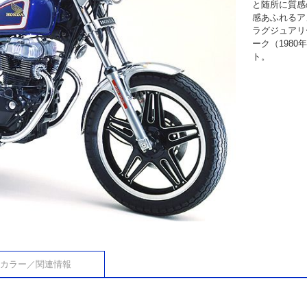
と随所に質感
感あふれるア
ラグジュアリ
ーク（1980
ト。
カラー／関連情報