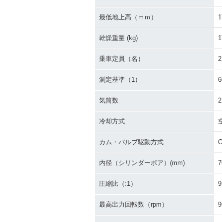
最低地上高（ｍｍ）
1
乾燥重量 (kg)
1
乗車定員（名）
2
測定基準（1）
気筒数
2
冷却方式
カム・バルブ駆動方式
内径（シリンダーボア）(mm)
7
圧縮比（:1）
9
最高出力回転数（rpm）
9