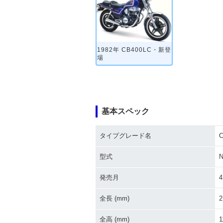
1982年 CB400LC・新登
場
基本スペック
タイプグレード名
C
型式
N
発売月
4
全長 (mm)
2
全高 (mm)
1