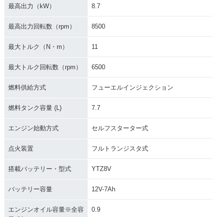
最高出力（kW）
8.7
最高出力回転数（rpm）
8500
最大トルク（N・m）
11
最大トルク回転数（rpm）
6500
燃料供給方式
フューエルインジェクション
燃料タンク容量 (L)
7.7
エンジン始動方式
セルフスターター式
点火装置
フルトランジスタ式
搭載バッテリー・型式
YTZ8V
バッテリー容量
12V-7Ah
エンジンオイル容量※全容
0.9