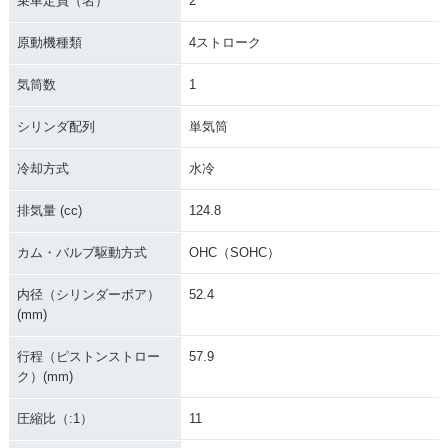
乗車定員（名）
2
原動機種類
4ストローク
気筒数
1
シリンダ配列
単気筒
冷却方式
水冷
排気量 (cc)
124.8
カム・バルブ駆動方式
OHC（SOHC）
内径（シリンダーボア）
52.4
(mm)
行程（ピストンストロー
57.9
ク）(mm)
圧縮比（:1）
11