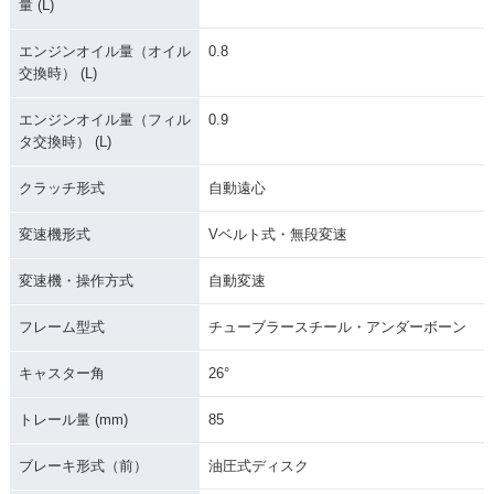
量 (L)
エンジンオイル量（オイル
0.8
交換時） (L)
エンジンオイル量（フィル
0.9
タ交換時） (L)
クラッチ形式
自動遠心
変速機形式
Vベルト式・無段変速
変速機・操作方式
自動変速
フレーム型式
チューブラースチール・アンダーボーン
キャスター角
26°
トレール量 (mm)
85
ブレーキ形式（前）
油圧式ディスク