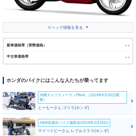
スペック情報を見る
- -
新車価格帯（実勢価格）
中古車価格帯
- -
ホンダのバイクにはこんな人たちが乗ってます
沖縄チャリティーランFINAL（2019年6月30日開
催）
とーもーさん:ゴリラ(ホンダ)
A&W名護店バイク撮影会(2019年3月16日)
マイベイビーさん:レブル２５０(ホンダ)