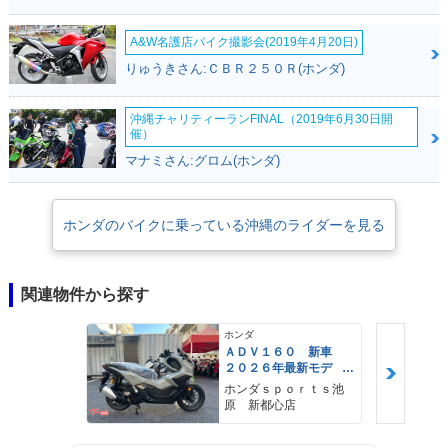
A&W名護店バイク撮影会(2019年4月20日)
りゅうきさん:ＣＢＲ２５０Ｒ(ホンダ)
沖縄チャリティーランFINAL（2019年6月30日開
催）
マナミさん:グロム(ホンダ)
ホンダのバイクに乗っている沖縄のライダーを見る
関連物件から探す
ホンダ
ＡＤＶ１６０ 新車
２０２６年最新モデ
ル パールスモーキー
ホンダｓｐｏｒｔｓ池
グレー スマートキ
原 新都心店
ー ２９Ｌメットイ
ン ＵＳＢ Ｔｙｐｅ
−Ｃ装備