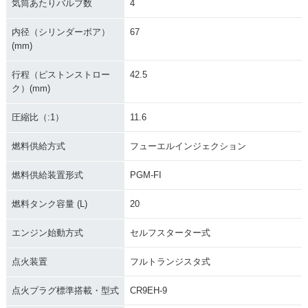
気筒あたりバルブ数
4
内径（シリンダーボア）
67
(mm)
行程（ピストンストロー
42.5
ク）(mm)
圧縮比（:1）
11.6
燃料供給方式
フューエルインジェクション
燃料供給装置形式
PGM-FI
燃料タンク容量 (L)
20
エンジン始動方式
セルフスターター式
点火装置
フルトランジスタ式
点火プラグ標準搭載・型式
CR9EH-9