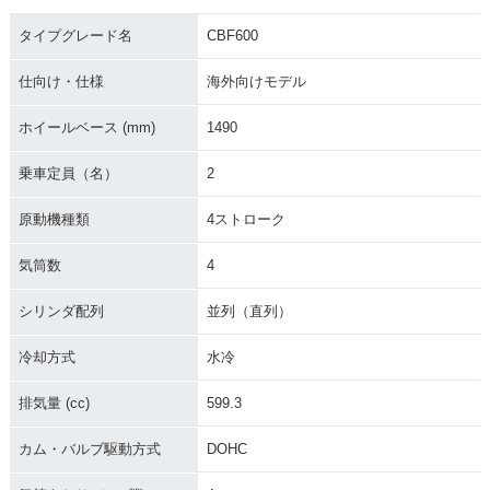
タイプグレード名
CBF600
仕向け・仕様
海外向けモデル
ホイールベース (mm)
1490
乗車定員（名）
2
原動機種類
4ストローク
気筒数
4
シリンダ配列
並列（直列）
冷却方式
水冷
排気量 (cc)
599.3
カム・バルブ駆動方式
DOHC