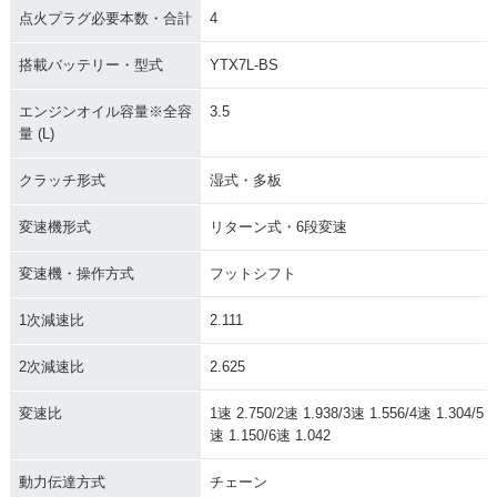
点火プラグ必要本数・合計
4
搭載バッテリー・型式
YTX7L-BS
エンジンオイル容量※全容
3.5
量 (L)
クラッチ形式
湿式・多板
変速機形式
リターン式・6段変速
変速機・操作方式
フットシフト
1次減速比
2.111
2次減速比
2.625
変速比
1速 2.750/2速 1.938/3速 1.556/4速 1.304/5
速 1.150/6速 1.042
動力伝達方式
チェーン