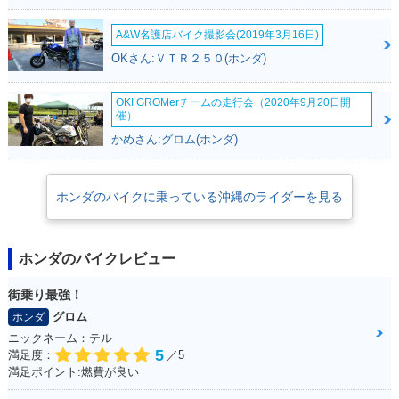
A&W名護店バイク撮影会(2019年3月16日)
OKさん:ＶＴＲ２５０(ホンダ)
OKI GROMerチームの走行会（2020年9月20日開
催）
かめさん:グロム(ホンダ)
ホンダのバイクに乗っている沖縄のライダーを見る
ホンダのバイクレビュー
街乗り最強！
グロム
ホンダ
ニックネーム：テル
5
満足度：
／5
満足ポイント:燃費が良い