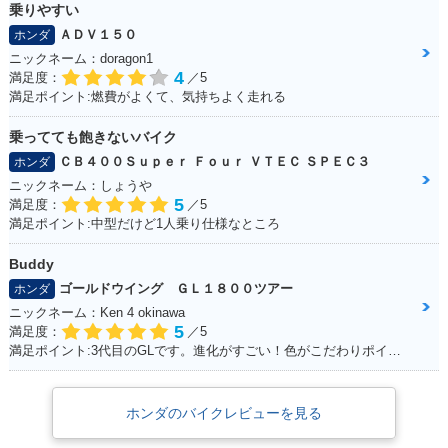
乗りやすい
ＡＤＶ１５０
ホンダ
ニックネーム：doragon1
4
満足度：
／5
満足ポイント:燃費がよくて、気持ちよく走れる
乗ってても飽きないバイク
ＣＢ４００Ｓｕｐｅｒ Ｆｏｕｒ ＶＴＥＣ ＳＰＥＣ３
ホンダ
ニックネーム：しょうや
5
満足度：
／5
満足ポイント:中型だけど1人乗り仕様なところ
Buddy
ゴールドウイング ＧＬ１８００ツアー
ホンダ
ニックネーム：Ken 4 okinawa
5
満足度：
／5
満足ポイント:3代目のGLです。進化がすごい！色がこだわりポイントです。
ホンダのバイクレビューを見る