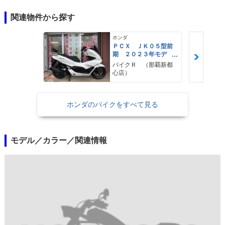
関連物件から探す
ホンダ
ＰＣＸ ＪＫ０５型前
期 ２０２３年モデ
ル 純正ロングスクリ
バイクＲ （那覇新都
ーン ＫＩＴＡＣＯバ
心店）
ックレスト 純正セキ
ュリティ スペアキー
ホンダのバイクをすべて見る
モデル／カラー／関連情報