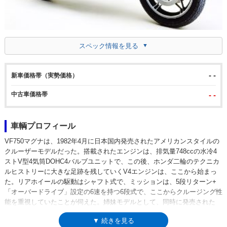
スペック情報を見る
- -
新車価格帯（実勢価格）
中古車価格帯
- -
車輌プロフィール
VF750マグナは、1982年4月に日本国内発売されたアメリカンスタイルの
クルーザーモデルだった。搭載されたエンジンは、排気量748ccの水冷4
ストV型4気筒DOHC4バルブユニットで、この後、ホンダ二輪のテクニカ
ルヒストリーに大きな足跡を残していくV4エンジンは、ここから始まっ
た。リアホイールの駆動はシャフト式で、ミッションは、5段リターン+
「オーバードライブ」設定の6速を持つ6段式で、ここからクルージング性
能を重視していたことが伺えた。姉妹モデルとして、同時に発売された
V45セイバーが存在。ほぼ同じ機構を持ち、こちらはロードスポーツタイ
▼ 続きを見る
プのクルーザーだった。