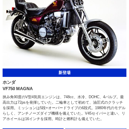
新登場
ホンダ
VF750 MAGNA
挟み角90度のV型4気筒エンジンは、748cc、水冷、DOHC、4バルブ。最
高出力は72psを発揮していた。二輪車として初めて、油圧式のクラッチ
を採用。ミッションは5段+オーバードライブの6段式。1980年代のモデル
らしく、アンチノーズダイブ機構を備えていた。V45セイバーと違い、リ
アホイールは16インチを採用。時計と燃料計も備えていた。