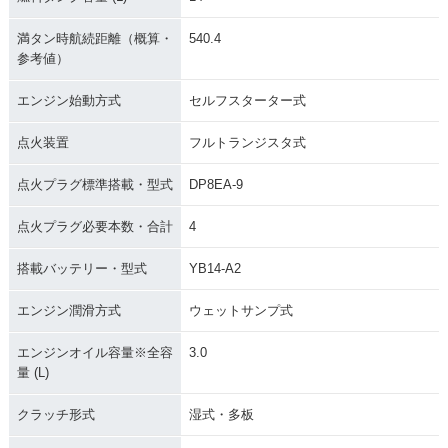
満タン時航続距離（概算・
540.4
参考値）
エンジン始動方式
セルフスターター式
点火装置
フルトランジスタ式
点火プラグ標準搭載・型式
DP8EA-9
点火プラグ必要本数・合計
4
搭載バッテリー・型式
YB14-A2
エンジン潤滑方式
ウェットサンプ式
エンジンオイル容量※全容
3.0
量 (L)
クラッチ形式
湿式・多板