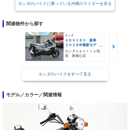
ホンダのバイクに乗っている沖縄のライダーを見る
関連物件から探す
ホンダ
ＡＤＶ１６０ 新車
２０２６年最新モデ
ル パールスモーキー
ホンダｓｐｏｒｔｓ池
グレー スマートキ
原 新都心店
ー ２９Ｌメットイ
ン ＵＳＢ Ｔｙｐｅ
−Ｃ装備
ホンダのバイクをすべて見る
モデル／カラー／関連情報