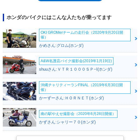
ホンダのバイクにはこんな人たちが乗ってます
OKI GROMerチームの走行会（2020年9月20日開
催）
かめさん:グロム(ホンダ)
A&W名護店バイク撮影会(2019年1月19日)
shuuさん:ＶＴＲ１０００ＳＰ−I(ホンダ)
沖縄チャリティーランFINAL（2019年6月30日開
催）
かーずーさん:ＨＯＲＮＥＴ(ホンダ)
南の駅やえせ撮影会（2020年6月28日開催）
かずさん:シャリー７０(ホンダ)