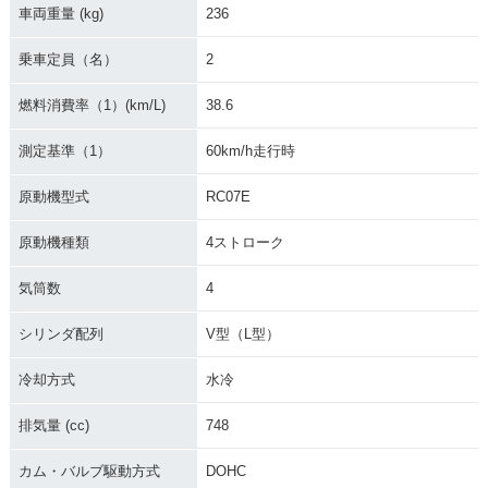
車両重量 (kg)
236
乗車定員（名）
2
燃料消費率（1）(km/L)
38.6
測定基準（1）
60km/h走行時
原動機型式
RC07E
原動機種類
4ストローク
気筒数
4
シリンダ配列
V型（L型）
冷却方式
水冷
排気量 (cc)
748
カム・バルブ駆動方式
DOHC