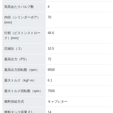
気筒あたりバルブ数
4
内径（シリンダーボア）
70
(mm)
行程（ピストンストロー
48.6
ク）(mm)
圧縮比（:1）
10.5
最高出力（PS）
72
最高出力回転数（rpm）
9500
最大トルク（kgf･m）
6.1
最大トルク回転数（rpm）
7500
燃料供給方式
キャブレター
燃料タンク容量 (L)
14