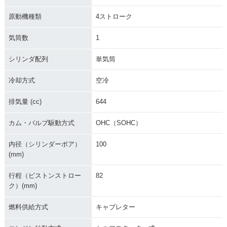
原動機種類
4ストローク
気筒数
1
シリンダ配列
単気筒
冷却方式
空冷
排気量 (cc)
644
カム・バルブ駆動方式
OHC（SOHC）
内径（シリンダーボア）
100
(mm)
行程（ピストンストロー
82
ク）(mm)
燃料供給方式
キャブレター