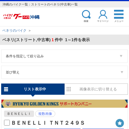
沖縄のバイク一覧：ストリートのベネリ(中古車)一覧
検索
マイページ
メニュー
ベネリのバイク
＞
ベネリ(ストリート,中古車)
1
件中 1～1件を表示
条件を指定して絞り込み
並び替え
リスト表示中
画像表示に切り替える
ＢＥＮＥＬＬＩ
複数画像
ＢＥＮＥＬＬＩ ＴＮＴ２４９Ｓ