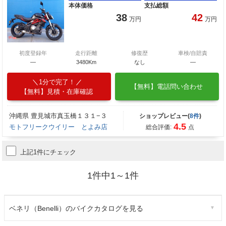
本体価格
支払総額
38
42
万円
万円
初度登録年
走行距離
修復歴
車検/自賠責
―
3480Km
なし
―
1分で完了！
【無料】電話問い合わせ
【無料】見積・在庫確認
沖縄県 豊見城市真玉橋１３１−３
ショップレビュー(
8件
)
4.5
モトフリークウイリー とよみ店
総合評価:
点
上記1件にチェック
1件中1～1件
ベネリ（Benelli）のバイクカタログを見る