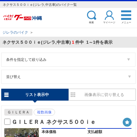
ネクサス５００ｉｅ(ジレラ,中古車)のバイク一覧
検索
マイページ
メニュー
ジレラのバイク
＞
ネクサス５００ｉｅ(ジレラ,中古車)
1
件中 1～1件を表示
条件を指定して絞り込み
並び替え
リスト表示中
画像表示に切り替える
ＧＩＬＥＲＡ
複数画像
ＧＩＬＥＲＡ ネクサス５００ｉｅ
本体価格
支払総額