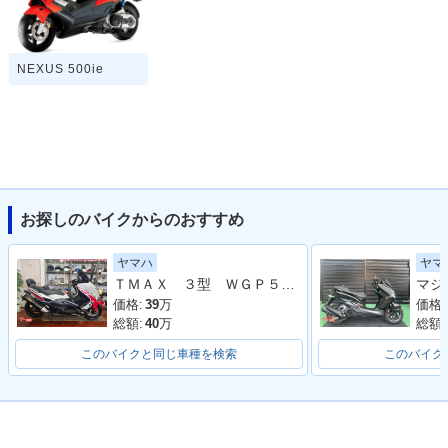
NEXUS 500ie
お探しのバイクからのおすすめ
ヤマハ
ヤマ
ＴＭＡＸ ３型 ＷＧＰ５０ｔｈ Ａｎｎｉｖｅｒｓａｒｙ Ｅｄｉｔｉｏｎ リアＢＯＸ＆バックレスト ＥＴＣ
価格:
39
万
価格:
総額:
40
万
総額:
このバイクと同じ車種を検索
このバイク