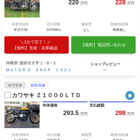
220
228
万円
万円
初度登録年
走行距離
修復歴
車検/自賠責
年式不明
24794Km
なし
車検無し
1分で完了！
【無料】電話問い合わせ
【無料】見積・在庫確認
沖縄県 浦添市大平１−６−５
ショップレビュー
ＭＯＴＯＲ’Ｓ ＳＨＯＰ トラスト
―
カワサキ
複数画像
カワサキ Ｚ１０００ＬＴＤ
本体価格
支払総額
293.5
298
万円
万円
初度登録年
走行距離
修復歴
車検/自賠責