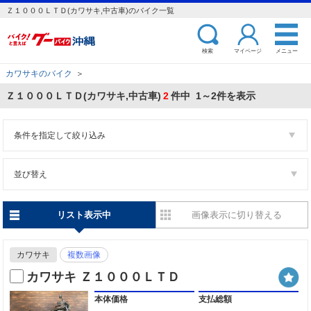
Ｚ１０００ＬＴＤ(カワサキ,中古車)のバイク一覧
検索
マイページ
メニュー
カワサキのバイク
＞
Ｚ１０００ＬＴＤ(カワサキ,中古車)
2
件中 1～2件を表示
条件を指定して絞り込み
並び替え
リスト表示中
画像表示に切り替える
カワサキ
複数画像
カワサキ Ｚ１０００ＬＴＤ
本体価格
支払総額