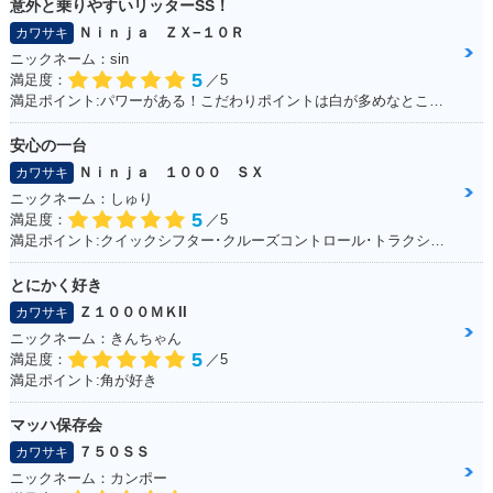
意外と乗りやすいリッターSS！
Ｎｉｎｊａ ＺＸ−１０Ｒ
カワサキ
ニックネーム：sin
5
満足度：
／5
満足ポイント:パワーがある！こだわりポイントは白が多めなところ！
安心の一台
Ｎｉｎｊａ １０００ ＳＸ
カワサキ
ニックネーム：しゅり
5
満足度：
／5
満足ポイント:クイックシフター･クルーズコントロール･トラクションコントロールに大満足！
とにかく好き
Ｚ１０００ＭＫII
カワサキ
ニックネーム：きんちゃん
5
満足度：
／5
満足ポイント:角が好き
マッハ保存会
７５０ＳＳ
カワサキ
ニックネーム：カンポー