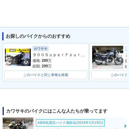
お探しのバイクからのおすすめ
カワサキ
９００ＳｕｐｅｒＦｏｕｒ（Ｚ−Ｉ） オリジナルカラー ショート管 ＣＲキャブ
Ｚ
価格:
289
万
価
総額:
299
万
総
このバイクと同じ車種を検索
このバイク
カワサキのバイクにはこんな人たちが乗ってます
A&W名護店バイク撮影会(2019年1月19日)