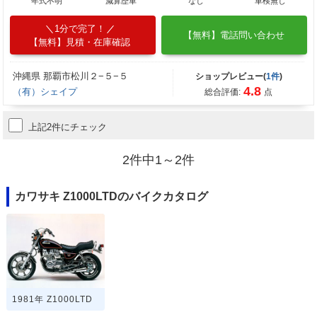
年式不明
減算歴車
なし
車検無し
1分で完了！
【無料】電話問い合わせ
【無料】見積・在庫確認
沖縄県 那覇市松川２−５−５
ショップレビュー(
1件
)
4.8
（有）シェイプ
総合評価:
点
上記2件にチェック
2件中1～2件
カワサキ Z1000LTDのバイクカタログ
1981年 Z1000LTD