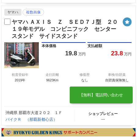
ヤマハ
複数画像
ヤマハ ＡＸＩＳ Ｚ ＳＥＤ７Ｊ型 ２０
１９年モデル コンビニフック センター
スタンド サイドスタンド
本体価格
支払総額
19.8
23.8
万円
万円
初度登録年
走行距離
修復歴
車検/自賠責
2019年
9623Km
なし
自賠責保険無し
【無料】電話問い合わせ
沖縄県 那覇市大道２０２ １Ｆ
ショップレビュー
バイクＲ （那覇新都心店）
―