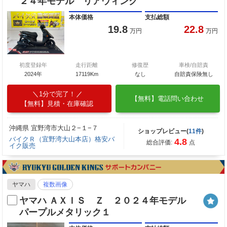
２４年モデル リアウィング
本体価格
支払総額
19.8
22.8
万円
万円
初度登録年
走行距離
修復歴
車検/自賠責
2024年
17119Km
なし
自賠責保険無し
1分で完了！
【無料】電話問い合わせ
【無料】見積・在庫確認
沖縄県 宜野湾市大山２−１−７
ショップレビュー(
11件
)
バイクＲ（宜野湾大山本店）格安バ
4.8
総合評価:
点
イク販売
ヤマハ
複数画像
ヤマハ ＡＸＩＳ Ｚ ２０２４年モデル
パープルメタリック１