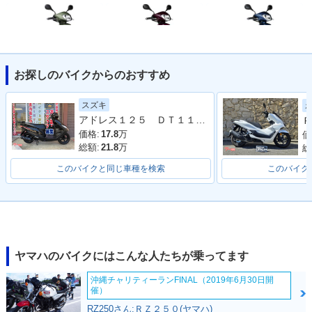
お探しのバイクからのおすすめ
2021年 AXIS Z・カ
2019年 AXIS Z・カ
2017年 AXIS Z・新
ラーチェンジ
ラーチェンジ
登場
スズキ
アドレス１２５ ＤＴ１１Ａ型 ２０２０年モデル ＬＥＤヘッドライト リアキャリア マルチマウントバー
Ｐ
価格:
17.8
万
価
総額:
21.8
万
総
このバイクと同じ車種を検索
このバイク
ヤマハのバイクにはこんな人たちが乗ってます
沖縄チャリティーランFINAL（2019年6月30日開
催）
RZ250さん:ＲＺ２５０(ヤマハ)