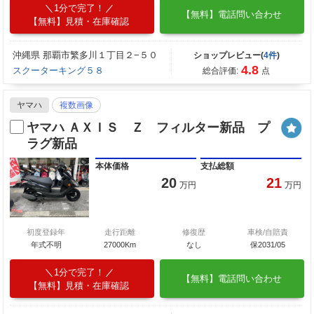
1分で完了！
【無料】電話問い合わせ
【無料】見積・在庫確認
沖縄県 那覇市繁多川１丁目２−５０
ショップレビュー(
4件
)
4.8
スクーターキング５８
総合評価:
点
ヤマハ
複数画像
ヤマハ ＡＸＩＳ Ｚ フィルター新品 プ
ラグ新品
本体価格
支払総額
20
21
万円
万円
初度登録年
走行距離
修復歴
車検/自賠責
年式不明
27000Km
なし
保2031/05
1分で完了！
【無料】電話問い合わせ
【無料】見積・在庫確認