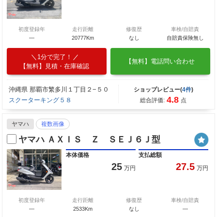
初度登録年
走行距離
修復歴
車検/自賠責
―
20777Km
なし
自賠責保険無し
1分で完了！
【無料】電話問い合わせ
【無料】見積・在庫確認
沖縄県 那覇市繁多川１丁目２−５０
ショップレビュー(
4件
)
4.8
スクーターキング５８
総合評価:
点
ヤマハ
複数画像
ヤマハ ＡＸＩＳ Ｚ ＳＥＪ６Ｊ型
本体価格
支払総額
25
27.5
万円
万円
初度登録年
走行距離
修復歴
車検/自賠責
―
2533Km
なし
―