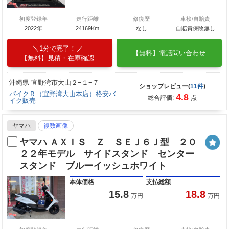
初度登録年
走行距離
修復歴
車検/自賠責
2022年
24169Km
なし
自賠責保険無し
1分で完了！
【無料】電話問い合わせ
【無料】見積・在庫確認
沖縄県 宜野湾市大山２−１−７
ショップレビュー(
11件
)
バイクＲ（宜野湾大山本店）格安バ
4.8
総合評価:
点
イク販売
ヤマハ
複数画像
ヤマハ ＡＸＩＳ Ｚ ＳＥＪ６Ｊ型 ２０
２２年モデル サイドスタンド センター
スタンド ブルーイッシュホワイト
本体価格
支払総額
15.8
18.8
万円
万円