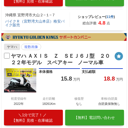
【無料】見積・在庫確認
沖縄県 宜野湾市大山２−１−７
ショップレビュー(
11件
)
バイクＲ（宜野湾大山本店）格安バ
4.8
総合評価:
点
イク販売
ヤマハ
複数画像
ヤマハ ＡＸＩＳ Ｚ ＳＥＪ６Ｊ型 ２０
２２年モデル スペアキー ノーマル車
本体価格
支払総額
15.8
18.8
万円
万円
初度登録年
走行距離
修復歴
車検/自賠責
2022年
18261Km
なし
自賠責保険無し
1分で完了！
【無料】電話問い合わせ
【無料】見積・在庫確認