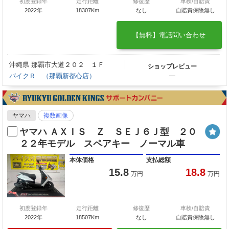
初度登録年
走行距離
修復歴
車検/自賠責
2022年
18307Km
なし
自賠責保険無し
【無料】電話問い合わせ
沖縄県 那覇市大道２０２ １Ｆ
ショップレビュー
バイクＲ （那覇新都心店）
―
ヤマハ
複数画像
ヤマハ ＡＸＩＳ Ｚ ＳＥＪ６Ｊ型 ２０
２２年モデル スペアキー ノーマル車
本体価格
支払総額
15.8
18.8
万円
万円
初度登録年
走行距離
修復歴
車検/自賠責
2022年
18507Km
なし
自賠責保険無し