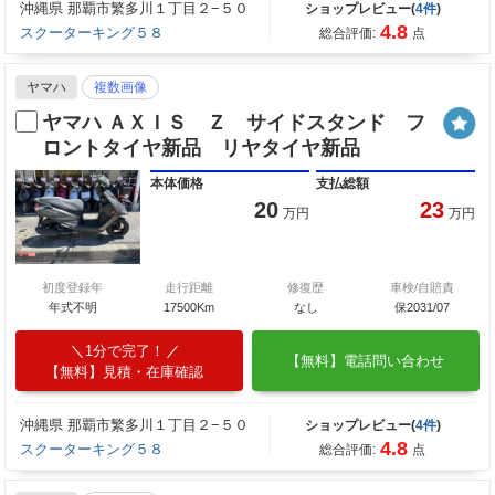
沖縄県 那覇市繁多川１丁目２−５０
ショップレビュー(
4件
)
4.8
スクーターキング５８
総合評価:
点
ヤマハ
複数画像
ヤマハ ＡＸＩＳ Ｚ サイドスタンド フ
ロントタイヤ新品 リヤタイヤ新品
本体価格
支払総額
20
23
万円
万円
初度登録年
走行距離
修復歴
車検/自賠責
年式不明
17500Km
なし
保2031/07
1分で完了！
【無料】電話問い合わせ
【無料】見積・在庫確認
沖縄県 那覇市繁多川１丁目２−５０
ショップレビュー(
4件
)
4.8
スクーターキング５８
総合評価:
点