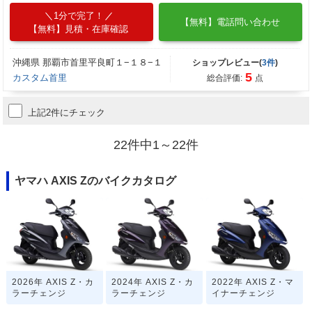
1分で完了！
【無料】電話問い合わせ
【無料】見積・在庫確認
沖縄県 那覇市首里平良町１−１８−１
ショップレビュー(
3件
)
5
カスタム首里
総合評価:
点
上記2件にチェック
22件中1～22件
ヤマハ AXIS Zのバイクカタログ
2026年 AXIS Z・カ
2024年 AXIS Z・カ
2022年 AXIS Z・マ
ラーチェンジ
ラーチェンジ
イナーチェンジ