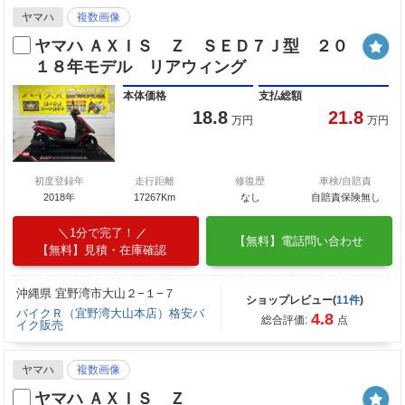
ヤマハ
複数画像
ヤマハ ＡＸＩＳ Ｚ ＳＥＤ７Ｊ型 ２０
１８年モデル リアウィング
本体価格
支払総額
18.8
21.8
万円
万円
初度登録年
走行距離
修復歴
車検/自賠責
2018年
17267Km
なし
自賠責保険無し
1分で完了！
【無料】電話問い合わせ
【無料】見積・在庫確認
沖縄県 宜野湾市大山２−１−７
ショップレビュー(
11件
)
バイクＲ（宜野湾大山本店）格安バ
4.8
総合評価:
点
イク販売
ヤマハ
複数画像
ヤマハ ＡＸＩＳ Ｚ