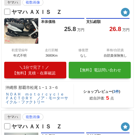
ヤマハ
複数画像
ヤマハ ＡＸＩＳ Ｚ
本体価格
支払総額
25.8
26.8
万円
万円
初度登録年
走行距離
修復歴
車検/自賠責
年式不明
3680Km
なし
自賠責保険無し
1分で完了！
【無料】電話問い合わせ
【無料】見積・在庫確認
沖縄県 那覇市松尾１−１３−６
ショップレビュー(
3件
)
ＮＯＡＨ ｍｏｔｏｒｃｙｃｌｅ
5
ＦＡＣＴＯＲＹ ノア・モーターサ
総合評価:
点
イクル・ファクトリー
ヤマハ
複数画像
ヤマハ ＡＸＩＳ Ｚ