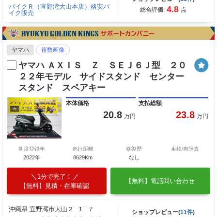
バイクＲ（宜野湾大山本店）格安バ
4.8
総合評価:
点
イク販売
ヤマハ
複数画像
ヤマハ ＡＸＩＳ Ｚ ＳＥＪ６Ｊ型 ２０
２２年モデル サイドスタンド センター
スタンド スペアキー
本体価格
支払総額
20.8
23.8
万円
万円
初度登録年
走行距離
修復歴
車検/自賠責
2022年
8629Km
なし
1分で完了！
【無料】電話問い合わせ
【無料】見積・在庫確認
沖縄県 宜野湾市大山２−１−７
ショップレビュー(
11件
)