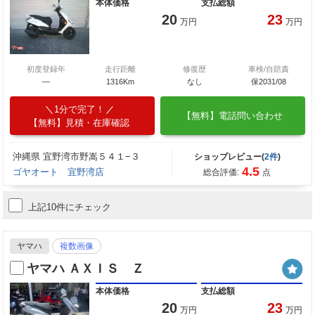
本体価格
支払総額
20
23
万円
万円
初度登録年
走行距離
修復歴
車検/自賠責
―
1316Km
なし
保2031/08
1分で完了！
【無料】電話問い合わせ
【無料】見積・在庫確認
沖縄県 宜野湾市野嵩５４１−３
ショップレビュー(
2件
)
4.5
ゴヤオート 宜野湾店
総合評価:
点
上記10件にチェック
ヤマハ
複数画像
ヤマハ ＡＸＩＳ Ｚ
本体価格
支払総額
20
23
万円
万円