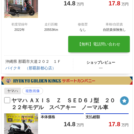
14.8
17.8
万円
万円
初度登録年
走行距離
修復歴
車検/自賠責
2022年
20553Km
なし
自賠責保険無し
【無料】電話問い合わせ
沖縄県 那覇市大道２０２ １Ｆ
ショップレビュー
バイクＲ （那覇新都心店）
―
ヤマハ
複数画像
ヤマハ ＡＸＩＳ Ｚ ＳＥＤ６Ｊ型 ２０
２２年モデル スペアキー ノーマル車
本体価格
支払総額
14.8
17.8
万円
万円