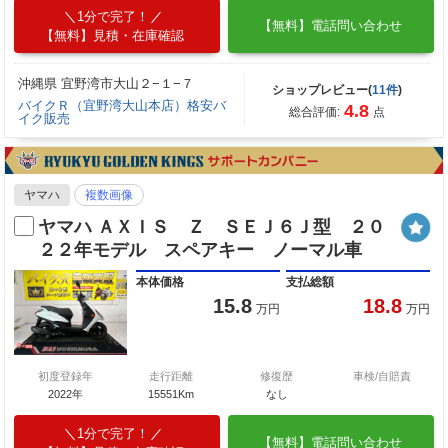
1分で完了！
【無料】電話問い合わせ
【無料】見積・在庫確認
沖縄県 宜野湾市大山２−１−７
ショップレビュー(
11件
)
バイクＲ（宜野湾大山本店）格安バ
4.8
総合評価:
点
イク販売
ヤマハ
複数画像
ヤマハ ＡＸＩＳ Ｚ ＳＥＪ６Ｊ型 ２０
２２年モデル スペアキー ノーマル車
本体価格
支払総額
15.8
18.8
万円
万円
初度登録年
走行距離
修復歴
車検/自賠責
2022年
15551Km
なし
1分で完了！
【無料】電話問い合わせ