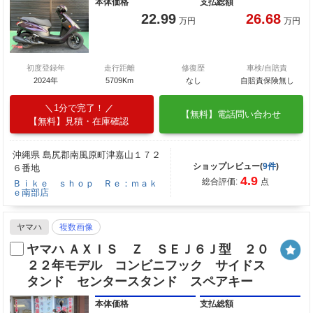
本体価格
支払総額
22.99
26.68
万円
万円
初度登録年
走行距離
修復歴
車検/自賠責
2024年
5709Km
なし
自賠責保険無し
1分で完了！
【無料】電話問い合わせ
【無料】見積・在庫確認
沖縄県 島尻郡南風原町津嘉山１７２
ショップレビュー(
9件
)
６番地
4.9
総合評価:
点
Ｂｉｋｅ ｓｈｏｐ Ｒｅ：ｍａｋ
ｅ南部店
ヤマハ
複数画像
ヤマハ ＡＸＩＳ Ｚ ＳＥＪ６Ｊ型 ２０
２２年モデル コンビニフック サイドス
タンド センタースタンド スペアキー
本体価格
支払総額