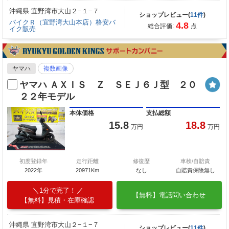
沖縄県 宜野湾市大山２−１−７
ショップレビュー(
11件
)
バイクＲ（宜野湾大山本店）格安バ
4.8
総合評価:
点
イク販売
ヤマハ
複数画像
ヤマハ ＡＸＩＳ Ｚ ＳＥＪ６Ｊ型 ２０
２２年モデル
本体価格
支払総額
15.8
18.8
万円
万円
初度登録年
走行距離
修復歴
車検/自賠責
2022年
20971Km
なし
自賠責保険無し
1分で完了！
【無料】電話問い合わせ
【無料】見積・在庫確認
沖縄県 宜野湾市大山２−１−７
ショップレビュー(
11件
)