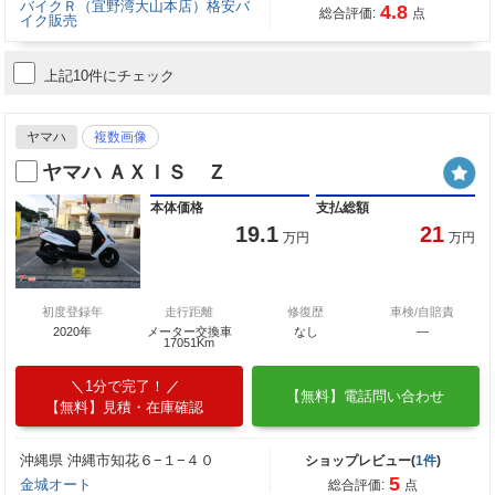
バイクＲ（宜野湾大山本店）格安バ
4.8
総合評価:
点
イク販売
上記10件にチェック
ヤマハ
複数画像
ヤマハ ＡＸＩＳ Ｚ
本体価格
支払総額
19.1
21
万円
万円
初度登録年
走行距離
修復歴
車検/自賠責
2020年
メーター交換車
なし
―
17051Km
1分で完了！
【無料】電話問い合わせ
【無料】見積・在庫確認
沖縄県 沖縄市知花６−１−４０
ショップレビュー(
1件
)
5
金城オート
総合評価:
点