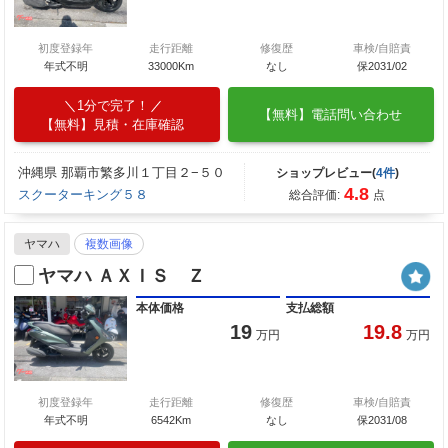
初度登録年
走行距離
修復歴
車検/自賠責
年式不明
33000Km
なし
保2031/02
1分で完了！
【無料】電話問い合わせ
【無料】見積・在庫確認
沖縄県 那覇市繁多川１丁目２−５０
ショップレビュー(
4件
)
4.8
スクーターキング５８
総合評価:
点
ヤマハ
複数画像
ヤマハ ＡＸＩＳ Ｚ
本体価格
支払総額
19
19.8
万円
万円
初度登録年
走行距離
修復歴
車検/自賠責
年式不明
6542Km
なし
保2031/08