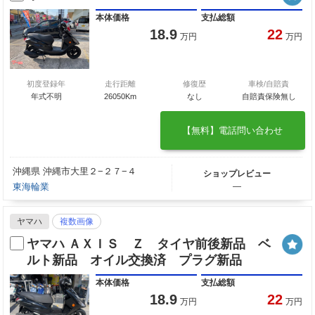
本体価格
支払総額
18.9
22
万円
万円
初度登録年
走行距離
修復歴
車検/自賠責
年式不明
26050Km
なし
自賠責保険無し
【無料】電話問い合わせ
沖縄県 沖縄市大里２−２７−４
ショップレビュー
東海輪業
―
ヤマハ
複数画像
ヤマハ ＡＸＩＳ Ｚ タイヤ前後新品 ベ
ルト新品 オイル交換済 プラグ新品
本体価格
支払総額
18.9
22
万円
万円