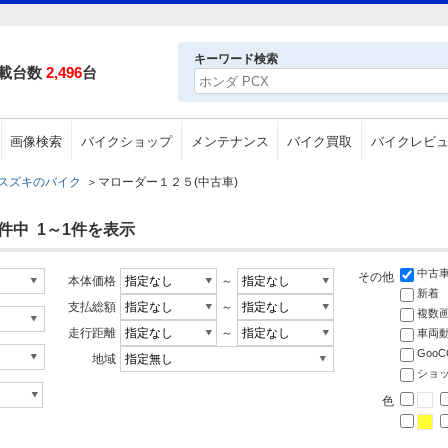
キーワード検索
載台数
2,496
台
画像検索
バイクショップ
メンテナンス
バイク買取
バイクレビ
スズキのバイク
＞
マローダー１２５(中古車)
件中 1～1件を表示
中古
その他
本体価格
～
新着
支払総額
～
複数
走行距離
～
車両
Goo
地域
ショ
色