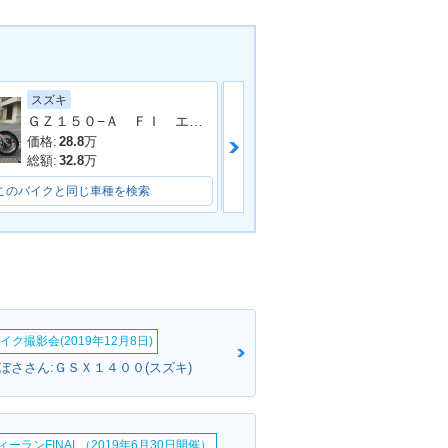
スズキ
ヤマハ
ＧＺ１５０−Ａ ＦＩ エンジンガード付
価格:
28.8
万
価格:
41.8
万
総額:
32.8
万
総額:
44.8
万
このバイクと同じ車種を検索
このバイクと同じ車種を検索
イク撮影会(2019年12月8日)
ぼささん:ＧＳＸ１４００(スズキ)
ーランFINAL（2019年6月30日開催）