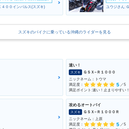
Ｘ４００インパルス(スズキ)
ユウジさん:
スズキのバイクに乗っている沖縄のライダーを見る
速い！
ＧＳＸ−Ｒ１０００
スズキ
ニックネーム：トウマ
5
満足度：
／5
満足ポイント:速い！止まりやすい
攻めるオートバイ
ＧＳＸ−Ｒ１０００Ｒ
スズキ
ニックネーム：上原
5
満足度：
／5