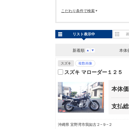
こだわり条件で検索
リスト表示中
新着順
本体
スズキ
複数画像
スズキ マローダー１２５
本体価
支払総
沖縄県 宜野湾市我如古２−９−２