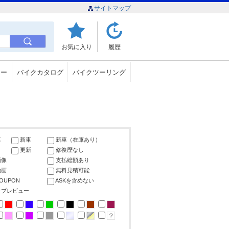
サイトマップ
お気に入り
履歴
ュー
バイクカタログ
バイクツーリング
車
新車
新車（在庫あり）
更新
修復歴なし
画像
支払総額あり
動画
無料見積可能
COUPON
ASKを含めない
ップレビュー