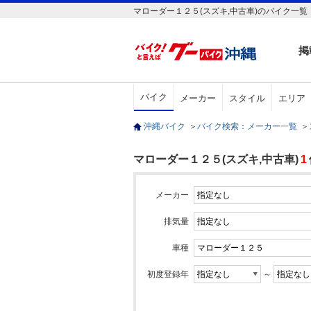
マローダー１２５(スズキ,中古車)のバイク一覧
掲
バイク
メーカー
スタイル
エリア
沖縄バイク
＞
バイク検索：メーカー一覧
＞
マローダー１２５(スズキ,中古車)
1
メーカー
排気量
車種
初度登録年
～