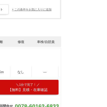
+ この条件をお気に入りに追加
離
修復
車検/自賠責
Km
なし
―
1分で完了！
【無料】見積・在庫確認
0078-60162-6833
話問合せ