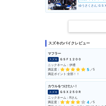
ゆうさくさん:ＧＳ
スズキのバイクレビュー
マフラー
ＧＳＦ１２００
スズキ
ニックネーム：伊禮
5
満足度：
／5
満足ポイント:全部！！
カウルをつけたい！
ＧＳＸ２５０Ｒ
スズキ
ニックネーム：Rさん
4
満足度：
／5