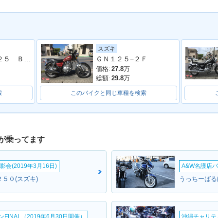
スズキ
エリミネーター１２５ ＢＮ１２５Ａ型 ノーマル 整備 保証 自賠責保険５年
ＧＮ１２５−２Ｆ
価格:
27.8
万
総額:
29.8
万
索
このバイクと同じ車種を検索
が乗ってます
会(2019年3月16日)
A&W名護店バ
５０(スズキ)
うっちーばる
INAL（2019年6月30日開催）
沖縄チャリティ