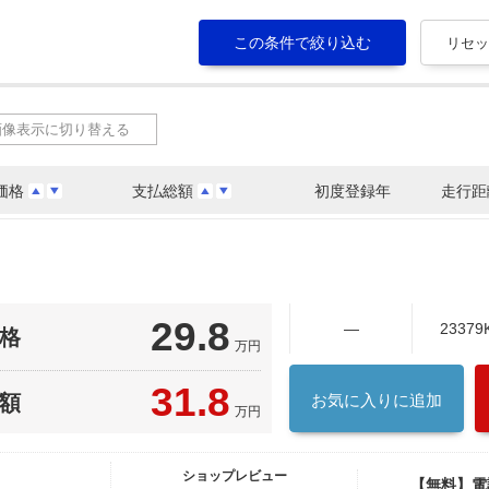
画像表示に切り替える
価格
支払総額
初度登録年
走行距
29.8
―
23379
格
万円
31.8
額
お気に入りに追加
万円
ショップレビュー
【無料】電