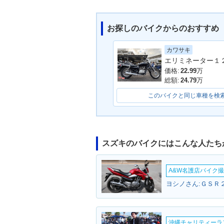
お探しのバイクからのおすすめ
カワサキ
価格:
22.99
万
総額:
24.79
万
このバイクと同じ車種を検
スズキのバイクにはこんな人たち
A&W名護店バイク撮影
ヨシノさん:ＧＳＲ２
沖縄チャリティーランF