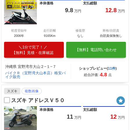
本体価格
支払総額
9.8
12.8
万円
万円
初度登録年
走行距離
修復歴
車検/自賠責
2006年
9165Km
なし
自賠責保険無し
1分で完了！
【無料】電話問い合わせ
【無料】見積・在庫確認
沖縄県 宜野湾市大山２−１−７
ショップレビュー(
11件
)
バイクＲ（宜野湾大山本店）格安バ
4.8
総合評価:
点
イク販売
スズキ
複数画像
スズキ アドレスＶ５０
本体価格
支払総額
11
12
万円
万円