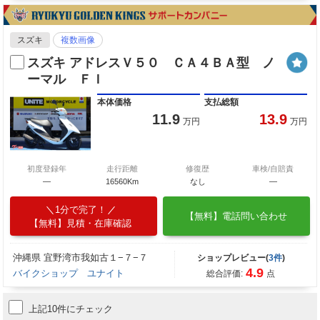
スズキ
複数画像
スズキ アドレスＶ５０ ＣＡ４ＢＡ型 ノ
ーマル ＦＩ
本体価格
支払総額
11.9
13.9
万円
万円
初度登録年
走行距離
修復歴
車検/自賠責
―
16560Km
なし
―
1分で完了！
【無料】電話問い合わせ
【無料】見積・在庫確認
沖縄県 宜野湾市我如古１−７−７
ショップレビュー(
3件
)
4.9
バイクショップ ユナイト
総合評価:
点
上記10件にチェック