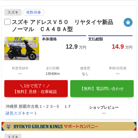
スズキ
複数画像
スズキ アドレスＶ５０ リヤタイヤ新品
ノーマル ＣＡ４ＢＡ型
本体価格
支払総額
12.9
14.9
万円
万円
初度登録年
走行距離
修復歴
車検/自賠責
―
13540Km
なし
―
1分で完了！
【無料】電話問い合わせ
【無料】見積・在庫確認
沖縄県 那覇市古島１−２３−５ １Ｆ
ショップレビュー
諸見スズキオート
―
スズキ