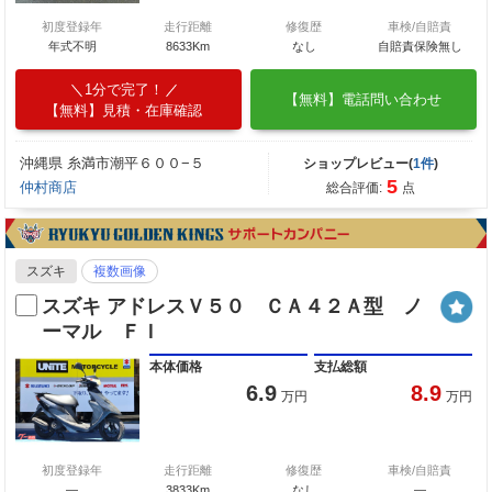
初度登録年
走行距離
修復歴
車検/自賠責
年式不明
8633Km
なし
自賠責保険無し
1分で完了！
【無料】電話問い合わせ
【無料】見積・在庫確認
沖縄県 糸満市潮平６００−５
ショップレビュー(
1件
)
5
仲村商店
総合評価:
点
スズキ
複数画像
スズキ アドレスＶ５０ ＣＡ４２Ａ型 ノ
ーマル ＦＩ
本体価格
支払総額
6.9
8.9
万円
万円
初度登録年
走行距離
修復歴
車検/自賠責
―
3833Km
なし
―