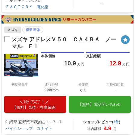
ールドキャッスル１Ｆ
―
ＦＡＣＴＯＲＹ 電化堂
スズキ
複数画像
スズキ アドレスＶ５０ ＣＡ４ＢＡ ノー
マル ＦＩ
本体価格
支払総額
10.9
12.9
万円
万円
初度登録年
走行距離
修復歴
車検/自賠責
―
24999Km
なし
―
1分で完了！
【無料】電話問い合わせ
【無料】見積・在庫確認
沖縄県 宜野湾市我如古１−７−７
ショップレビュー(
3件
)
4.9
バイクショップ ユナイト
総合評価:
点