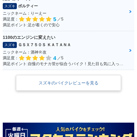
ボルティー
スズキ
ニックネーム：りーえー
5
満足度：
／5
満足ポイント:足が着くので安心
2008年 ADDRESS
2008年 ADDRESS
2007年 ADDRESS
1100のエンジンに変えたい
V50G・追加
V50・マイナーチェ
V50・特別・限定仕
ＧＳＸ７５０Ｓ ＫＡＴＡＮＡ
スズキ
ンジ
様
ニックネーム：酒神Ｒ改
4
満足度：
／5
満足ポイント:自慢のモナカ管が似合うバイク！見た目も気に入っています！
スズキのバイクレビューを見る
1997年 ADDRESS
2006年 ADDRESS
2006年 ADDRESS
V50
V50G・新登場
V50・新登場