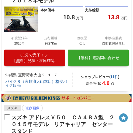
２０１８年モデル
本体価格
支払総額
10.8
13.8
万円
万円
初度登録年
走行距離
修復歴
車検/自賠責
2018年
9727Km
なし
自賠責保険無し
1分で完了！
【無料】電話問い合わせ
【無料】見積・在庫確認
沖縄県 宜野湾市大山２−１−７
ショップレビュー(
11件
)
バイクＲ（宜野湾大山本店）格安バ
4.8
総合評価:
点
イク販売
スズキ
複数画像
スズキ アドレスＶ５０ ＣＡ４ＢＡ型 ２
０１５年モデル リアキャリア センター
スタンド