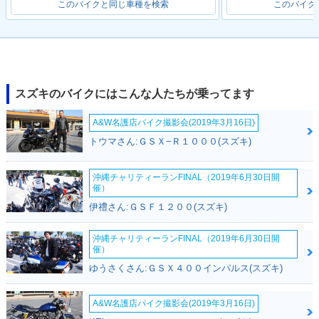
このバイクと同じ車種を検索
このバイク
2013年 ADDRESS
2013年 ADDRESS
2013年 ADDRESS
V50・追加
V50・カラーチェン
V50・特別・限定仕
ジ
様
スズキのバイクにはこんな人たちが乗ってます
A&W名護店バイク撮影会(2019年3月16日)
トウマさん:ＧＳＸ−Ｒ１０００(スズキ)
沖縄チャリティーランFINAL（2019年6月30日開
催）
2012年 ADDRESS
2012年 ADDRESS
2011年 ADDRESS
伊禮さん:ＧＳＦ１２００(スズキ)
V50・マイナーチェ
V50・特別・限定仕
V50 特別色・特別・
ンジ
様
限定仕様
沖縄チャリティーランFINAL（2019年6月30日開
催）
ゆうさくさん:ＧＳＸ４００インパルス(スズキ)
A&W名護店バイク撮影会(2019年3月16日)