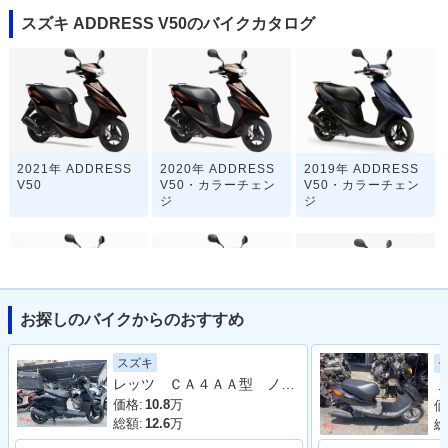
スズキ ADDRESS V50のバイクカタログ
2021年 ADDRESS
2020年 ADDRESS
2019年 ADDRESS
V50
V50・カラーチェン
V50・カラーチェン
ジ
ジ
お探しのバイクからのおすすめ
2018年 ADDRESS
2015年 ADDRESS
2014年 ADDRESS
スズキ
V50・マイナーチェ
V50・マイナーチェ
V50・カラーチェン
レッツ ＣＡ４ＡＡ型 ノーマル リアボックス 整備 保証 自賠責保険
Ｊ
ンジ
ンジ
ジ
価格:
10.8
万
価
総額:
12.6
万
総