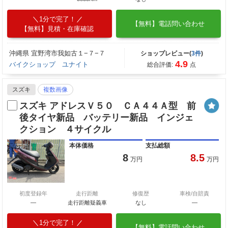
1分で完了！
【無料】電話問い合わせ
【無料】見積・在庫確認
沖縄県 宜野湾市我如古１−７−７
ショップレビュー(
3件
)
4.9
バイクショップ ユナイト
総合評価:
点
スズキ
複数画像
スズキ アドレスＶ５０ ＣＡ４４Ａ型 前
後タイヤ新品 バッテリー新品 インジェ
クション ４サイクル
本体価格
支払総額
8
8.5
万円
万円
初度登録年
走行距離
修復歴
車検/自賠責
―
走行距離疑義車
なし
―
1分で完了！
【無料】電話問い合わせ