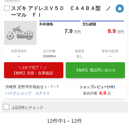
スズキ アドレスＶ５０ ＣＡ４ＢＡ型 ノ
ーマル ＦＩ
本体価格
支払総額
7.9
9.9
万円
万円
初度登録年
走行距離
修復歴
車検/自賠責
―
31506Km
なし
―
1分で完了！
【無料】電話問い合わせ
【無料】見積・在庫確認
沖縄県 宜野湾市我如古１−７−７
ショップレビュー(
3件
)
4.9
バイクショップ ユナイト
総合評価:
点
上記2件にチェック
12件中1～12件