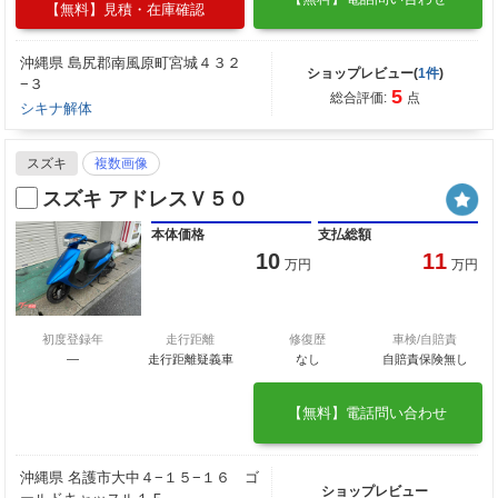
【無料】見積・在庫確認
沖縄県 島尻郡南風原町宮城４３２
ショップレビュー(
1件
)
−３
5
総合評価:
点
シキナ解体
スズキ
複数画像
スズキ アドレスＶ５０
本体価格
支払総額
10
11
万円
万円
初度登録年
走行距離
修復歴
車検/自賠責
―
走行距離疑義車
なし
自賠責保険無し
【無料】電話問い合わせ
沖縄県 名護市大中４−１５−１６ ゴ
ショップレビュー