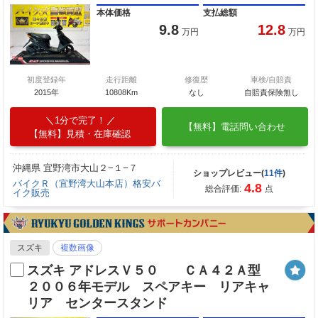
本体価格
支払総額
9.8
12.8
万円
万円
初度登録年
走行距離
修復歴
車検/自賠責
2015年
10808Km
なし
自賠責保険無し
1分で完了！
【無料】電話問い合わせ
【無料】見積・在庫確認
沖縄県 宜野湾市大山２−１−７
ショップレビュー(
11件
)
バイクＲ（宜野湾大山本店）格安バ
4.8
総合評価:
点
イク販売
スズキ
複数画像
スズキ アドレスＶ５０ ＣＡ４２Ａ型
２００６年モデル スペアキー リアキャ
リア センタースタンド