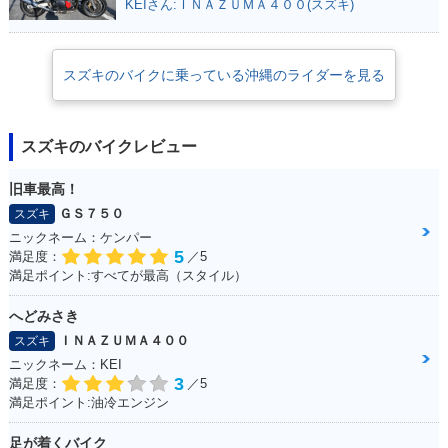
KEIさん:ＩＮＡＺＵＭＡ４００(スズキ)
2011年 ADDRESS
2011年 ADDRESS
2010年 ADDRESS
V50・マイナーチェ
V50・特別・限定仕
V50・特別・限定仕
ンジ
様
様
スズキのバイクに乗っている沖縄のライダーを見る
スズキのバイクレビュー
旧車最高！
2010年 ADDRESS
2010年 ADDRESS
2009年 ADDRESS
V50G・マイナーチ
V50・マイナーチェ
V50G・カラーチェ
ＧＳ７５０
スズキ
ェンジ
ンジ
ンジ
ニックネーム：ケンパー
5
満足度：
／5
満足ポイント:すべてが最高（スタイル）
へどみさき
ＩＮＡＺＵＭＡ４００
スズキ
ニックネーム：KEI
2009年 ADDRESS
2008年 ADDRESS
2008年 ADDRESS
3
満足度：
／5
V50・追加
V50・追加
V50 限定車・特別・
満足ポイント:油冷エンジン
限定仕様
足が着くバイク