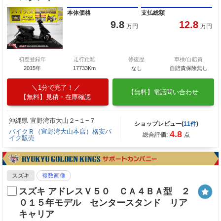
本体価格
支払総額
9.8
12.8
万円
万円
初度登録年
走行距離
修復歴
車検/自賠責
2015年
17733Km
なし
自賠責保険無し
1分で完了！
【無料】電話問い合わせ
【無料】見積・在庫確認
沖縄県 宜野湾市大山２−１−７
ショップレビュー(
11件
)
バイクＲ（宜野湾大山本店）格安バ
4.8
総合評価:
点
イク販売
スズキ
複数画像
スズキ アドレスＶ５０ ＣＡ４ＢＡ型 ２
０１５年モデル センタースタンド リア
キャリア