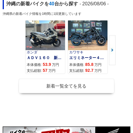
沖縄の新着バイクを
40
台から探す
- 2026/08/06 -
沖縄県の新着バイク情報を1時間に1回更新しています
ホンダ
カワサキ
カワサキ
ＡＤＶ１６０ 新車 ２０２６年最新モデル パールスモーキーグレー スマートキー ２９Ｌメットイン ＵＳＢ Ｔｙｐｅ−Ｃ装備
エリミネーター４００
53.9
85.8
95
本体価格:
万円
本体価格:
万円
本体価格:
57
92.7
10
支払総額:
万円
支払総額:
万円
支払総額:
新着一覧全てを見る