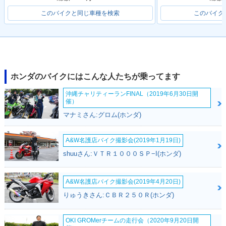
このバイクと同じ車種を検索
このバイク
ホンダのバイクにはこんな人たちが乗ってます
沖縄チャリティーランFINAL（2019年6月30日開
催）
マナミさん:グロム(ホンダ)
A&W名護店バイク撮影会(2019年1月19日)
shuuさん:ＶＴＲ１０００ＳＰ−I(ホンダ)
A&W名護店バイク撮影会(2019年4月20日)
りゅうきさん:ＣＢＲ２５０Ｒ(ホンダ)
OKI GROMerチームの走行会（2020年9月20日開