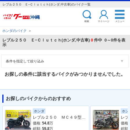
レブル２５０ Ｅ−Ｃｌｕｔｃｈ(ホンダ,中古車)のバイク一覧
検索
マイページ
メニュー
ホンダのバイク
＞
レブル２５０ Ｅ−Ｃｌｕｔｃｈ(ホンダ,中古車)
0
件中 0～0件を表
示
条件を指定して絞り込み
お探しの条件に該当するバイクがみつかりませんでした。
お探しのバイクからのおすすめ
ホンダ
ホン
レブル２５０ ＭＣ４９型 ２０１９年モデル 社外タンクカバー サイドバック 社外マフラー アラーム
価格:
54.8
万
価格:
総額:
59.8
万
総額: