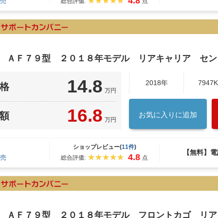
4.8
売
総合評価:
点
ク ＡＦ７９型 ２０１８年モデル リアキャリア セン
14.8
2018年
7947
格
万円
16.8
額
お気に入りに追加
万円
ショップレビュー(
11件
)
【無料】電
4.8
売
総合評価:
点
ク ＡＦ７９型 ２０１８年モデル フロントカゴ リ