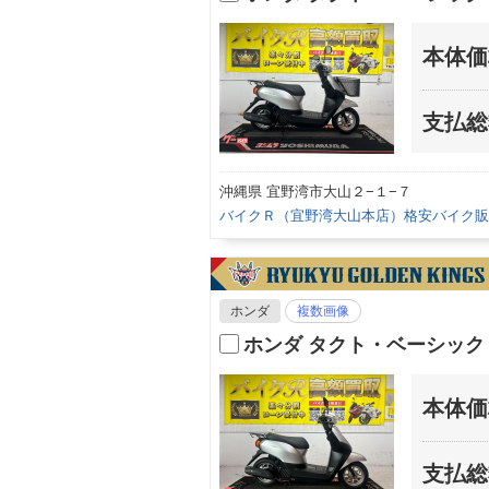
本体価
支払総
沖縄県 宜野湾市大山２−１−７
バイクＲ（宜野湾大山本店）格安バイク販
ホンダ
複数画像
ホンダ タクト・ベーシッ
本体価
支払総