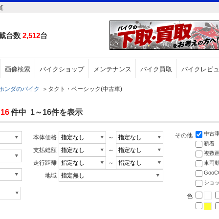
覧
載台数
2,512
台
画像検索
バイクショップ
メンテナンス
バイク買取
バイクレビ
ホンダのバイク
＞
タクト・ベーシック(中古車)
16
件中 1～16件を表示
中古
その他
本体価格
～
新着
支払総額
～
複数
走行距離
～
車両
Goo
地域
ショ
色