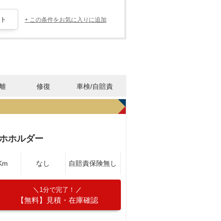
+ この条件をお気に入りに追加
離
修復
車検/自賠責
ホホルダー
Km
なし
自賠責保険無し
1分で完了！
【無料】見積・在庫確認