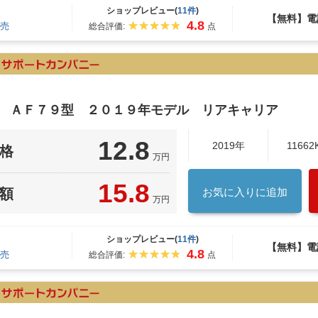
ショップレビュー(
11件
)
【無料】電
4.8
売
総合評価:
点
ク ＡＦ７９型 ２０１９年モデル リアキャリア
12.8
2019年
11662
格
万円
15.8
額
お気に入りに追加
万円
ショップレビュー(
11件
)
【無料】電
4.8
売
総合評価:
点