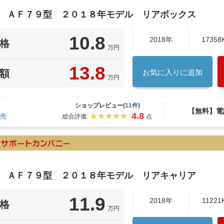
ク ＡＦ７９型 ２０１８年モデル リアボックス
10.8
2018年
17358
格
万円
13.8
額
お気に入りに追加
万円
ショップレビュー(
11件
)
【無料】電
4.8
売
総合評価:
点
ク ＡＦ７９型 ２０１８年モデル リアキャリア
11.9
2018年
11221
格
万円