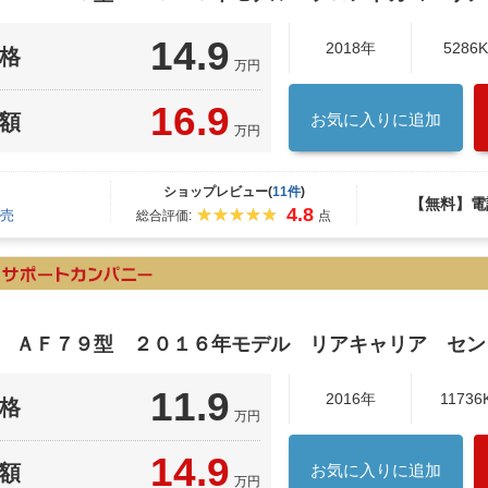
14.9
2018年
5286
格
万円
16.9
額
お気に入りに追加
万円
ショップレビュー(
11件
)
【無料】電
4.8
売
総合評価:
点
ク ＡＦ７９型 ２０１６年モデル リアキャリア セン
11.9
2016年
11736
格
万円
14.9
額
お気に入りに追加
万円