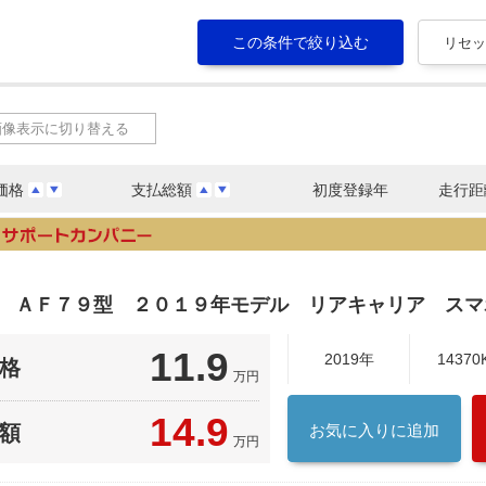
画像表示に切り替える
価格
支払総額
初度登録年
走行距
ク ＡＦ７９型 ２０１９年モデル リアキャリア スマ
11.9
2019年
14370
格
万円
14.9
額
お気に入りに追加
万円