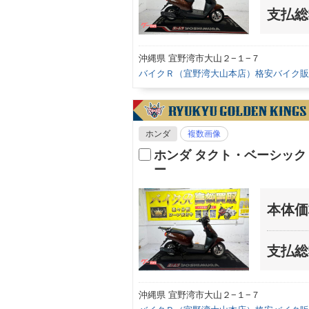
支払総
沖縄県 宜野湾市大山２−１−７
バイクＲ（宜野湾大山本店）格安バイク販
ホンダ
複数画像
ホンダ タクト・ベーシッ
ー
本体価
支払総
沖縄県 宜野湾市大山２−１−７