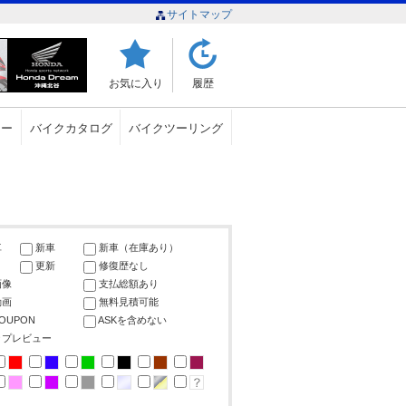
サイトマップ
お気に入り
履歴
ュー
バイクカタログ
バイクツーリング
車
新車
新車（在庫あり）
更新
修復歴なし
画像
支払総額あり
動画
無料見積可能
COUPON
ASKを含めない
ップレビュー