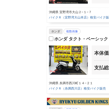
沖縄県 宜野湾市大山２−１−７
バイクＲ（宜野湾大山本店）格安バイク販
ホンダ
複数画像
ホンダ タクト・ベーシッ
本体価
支払総
沖縄県 糸満市西川町１４−２１
バイクＲ（糸満西川店）格安バイク販売