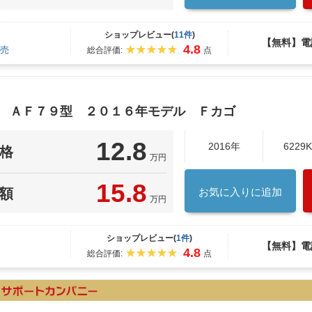
ショップレビュー(
11件
)
【無料】電
4.8
売
総合評価:
点
ク ＡＦ７９型 ２０１６年モデル Ｆカゴ
12.8
2016年
6229
格
万円
15.8
額
お気に入りに追加
万円
ショップレビュー(
1件
)
【無料】電
4.8
総合評価:
点