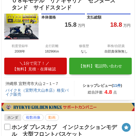
０８年モデル リアキャリア センタース
タンド サイドスタンド
本体価格
支払総額
15.8
18.8
万円
万円
初度登録年
走行距離
修復歴
車検/自賠責
2008年
18296Km
なし
自賠責保険無し
1分で完了！
【無料】電話問い合わせ
【無料】見積・在庫確認
沖縄県 宜野湾市大山２−１−７
ショップレビュー(
11件
)
バイクＲ（宜野湾大山本店）格安バ
4.8
総合評価:
点
イク販売
ホンダ
複数画像
動画
ホンダ プレスカブ インジェクションモデ
ル 大型フロントバスケット