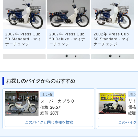
2007年 Press Cub
2007年 Press Cub
2002年 Press Cub
50 Standard・マイ
50 Deluxe・マイナ
50 Standard・マイ
ナーチェンジ
ーチェンジ
ナーチェンジ
お探しのバイクからのおすすめ
2002年 Press Cub
1999年 Press Cub
1999年 Press Cub
ホン
ホンダ
50 Deluxe・マイナ
50 Standard・マイ
50 Deluxe・マイナ
スーパーカブ５０
ーチェンジ
ナーチェンジ
ーチェンジ
価格:
価格:
26.5
万
総額:
総額:
28
万
このバイクと同じ車種を検索
このバイク