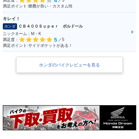
4
満足度：
／5
満足ポイント:燃費が良い・カスタム性
キレイ！
ＣＢ４００Ｓｕｐｅｒ ボルドール
ホンダ
ニックネーム：M・K
5
満足度：
／5
満足ポイント:サイドポケットがある！
ホンダのバイクレビューを見る