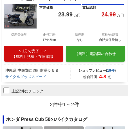
本体価格
支払総額
23.99
24.99
万円
万円
初度登録年
走行距離
修復歴
車検/自賠責
―
17443Km
なし
自賠責保険無し
1分で完了！
【無料】電話問い合わせ
【無料】見積・在庫確認
沖縄県 中頭郡西原町翁長５５８
ショップレビュー(
19件
)
4.8
サイクルグッズスピード
総合評価:
点
上記2件にチェック
2件中1～2件
ホンダ Press Cub 50のバイクカタログ