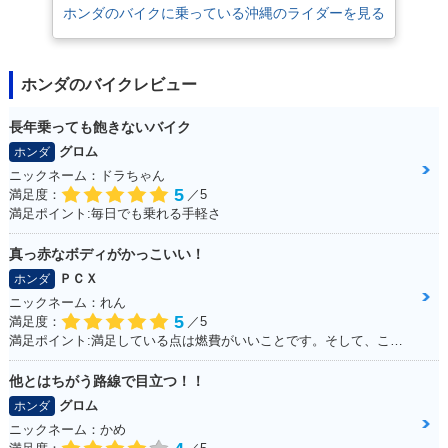
ホンダのバイクに乗っている沖縄のライダーを見る
ホンダのバイクレビュー
長年乗っても飽きないバイク
1991年 Press Cub
1989年 Press Cub
1989年 Press Cub
グロム
ホンダ
50 Deluxe・マイナ
50 Standard・マイ
50 Deluxe・マイナ
ーチェンジ
ナーチェンジ
ーチェンジ
ニックネーム：ドラちゃん
5
満足度：
／5
満足ポイント:毎日でも乗れる手軽さ
真っ赤なボディがかっこいい！
ＰＣＸ
ホンダ
ニックネーム：れん
5
1988年 Press Cub
1988年 Press Cub
満足度：
／5
50 Standard・新登
50 Deluxe・新登場
満足ポイント:満足している点は燃費がいいことです。そして、この赤色がこだわりポイントです！
場
他とはちがう路線で目立つ！！
グロム
ホンダ
ニックネーム：かめ