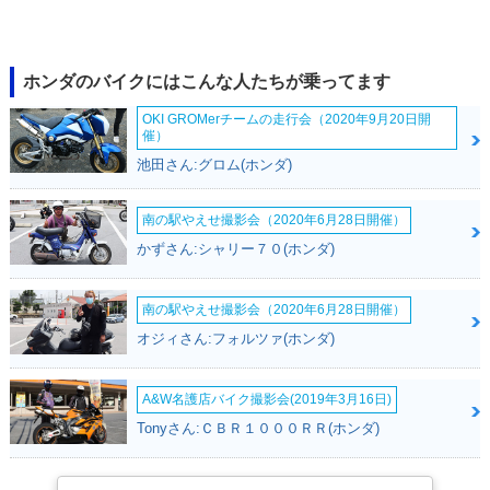
1998年 Press Cub
1998年 Press Cub
1996年 Press Cub
50 Standard・マイ
50 Deluxe・マイナ
50 Standard・マイ
ナーチェンジ
ーチェンジ
ナーチェンジ
ホンダのバイクにはこんな人たちが乗ってます
OKI GROMerチームの走行会（2020年9月20日開
催）
池田さん:グロム(ホンダ)
南の駅やえせ撮影会（2020年6月28日開催）
1996年 Press Cub
1995年 Press Cub
1995年 Press Cub
かずさん:シャリー７０(ホンダ)
50 Deluxe・マイナ
50 Standard・マイ
50 Deluxe・マイナ
ーチェンジ
ナーチェンジ
ーチェンジ
南の駅やえせ撮影会（2020年6月28日開催）
オジィさん:フォルツァ(ホンダ)
A&W名護店バイク撮影会(2019年3月16日)
Tonyさん:ＣＢＲ１０００ＲＲ(ホンダ)
1993年 Press Cub
1993年 Press Cub
1991年 Press Cub
50 Standard・マイ
50 Deluxe・マイナ
50 Standard・マイ
ナーチェンジ
ーチェンジ
ナーチェンジ