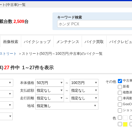
ート(中古車)一覧
キーワード検索
載台数
2,509
台
画像検索
バイクショップ
メンテナンス
バイク買取
バイクレビ
ストリート
＞
ストリート(50万円～100万円,中古車)のバイク一覧
)
27
件中 1～27件を表示
中古
その他
本体価格
～
新着
支払総額
～
複数
走行距離
～
車両
Goo
地域
ショ
色