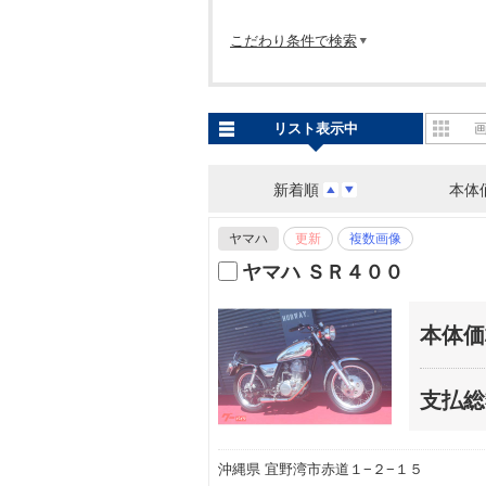
こだわり条件で検索
リスト表示中
新着順
本体
ヤマハ
更新
複数画像
ヤマハ ＳＲ４００
本体価
支払総
沖縄県 宜野湾市赤道１−２−１５