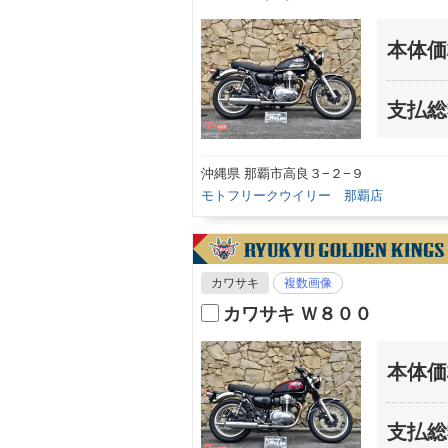
本体価
支払総
沖縄県 那覇市高良３−２−９
モトフリークウイリー 那覇店
カワサキ
複数画像
カワサキ Ｗ８００
本体価
支払総