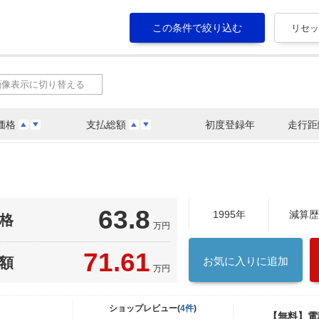
画像表示に切り替える
価格
支払総額
初度登録年
走行距
63.8
1995年
減算歴
格
万円
71.61
額
お気に入りに追加
万円
ショップレビュー(
4件
)
【無料】電