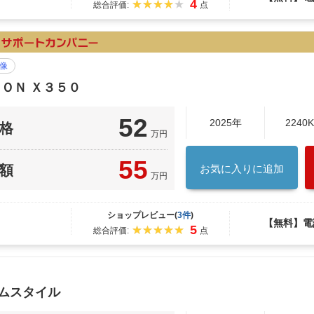
4
総合評価:
点
像
ＯＮ Ｘ３５０
52
2025年
2240
格
万円
55
額
お気に入りに追加
万円
ショップレビュー(
3件
)
【無料】電
5
総合評価:
点
ムスタイル