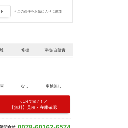
+ この条件をお気に入りに追加
離
修復
車検/自賠責
車
なし
車検無し
1分で完了！
【無料】見積・在庫確認
0078-60162-6574
話問合せ