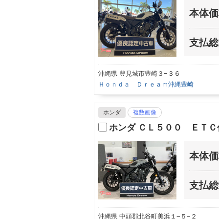
本体価
支払総
沖縄県 豊見城市豊崎３−３６
Ｈｏｎｄａ Ｄｒｅａｍ沖縄豊崎
ホンダ
複数画像
ホンダ ＣＬ５００ ＥＴＣ
本体価
支払総
沖縄県 中頭郡北谷町美浜１−５−２