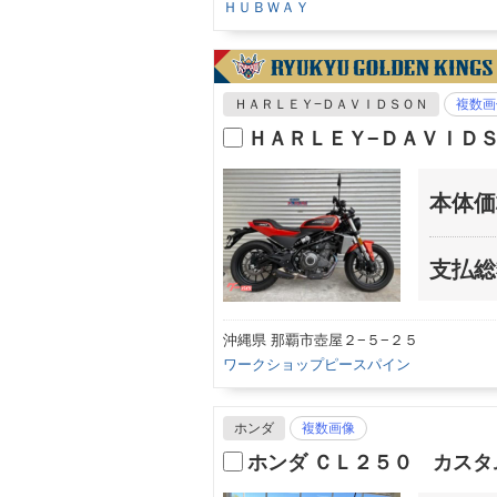
ＨＵＢＷＡＹ
ＨＡＲＬＥＹ−ＤＡＶＩＤＳＯＮ
複数画
ＨＡＲＬＥＹ−ＤＡＶＩＤＳ
本体価
支払総
沖縄県 那覇市壺屋２−５−２５
ワークショップピースパイン
ホンダ
複数画像
ホンダ ＣＬ２５０ カスタ