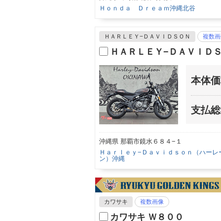
Ｈｏｎｄａ Ｄｒｅａｍ沖縄北谷
ＨＡＲＬＥＹ−ＤＡＶＩＤＳＯＮ
複数画
ＨＡＲＬＥＹ−ＤＡＶＩＤ
本体価
支払総
沖縄県 那覇市鏡水６８４−１
Ｈａｒｌｅｙ−Ｄａｖｉｄｓｏｎ（ハーレ
ン）沖縄
カワサキ
複数画像
カワサキ Ｗ８００