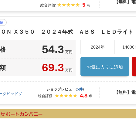
【無料】電
5
総合評価:
点
像
ＳＯＮ Ｘ３５０ ２０２４年式 ＡＢＳ ＬＥＤライト
54.3
2024年
14000
格
万円
69.3
額
お気に入りに追加
万円
ショップレビュー(
5件
)
【無料】電
ーダビッドソ
4.8
総合評価:
点