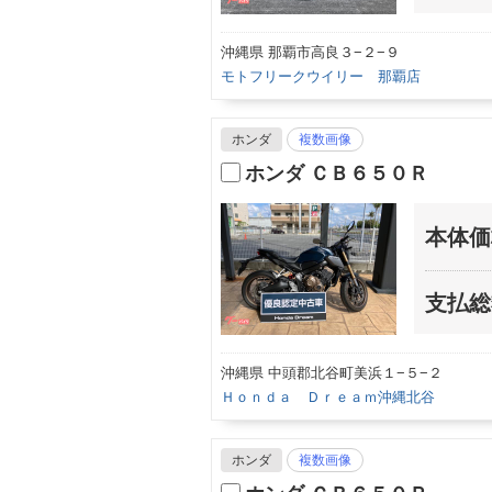
沖縄県 那覇市高良３−２−９
モトフリークウイリー 那覇店
ホンダ
複数画像
ホンダ ＣＢ６５０Ｒ
本体価
支払総
沖縄県 中頭郡北谷町美浜１−５−２
Ｈｏｎｄａ Ｄｒｅａｍ沖縄北谷
ホンダ
複数画像