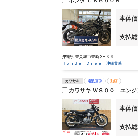
ホンダ ＣＢ６５０Ｒ
本体価
支払総
沖縄県 豊見城市豊崎３−３６
Ｈｏｎｄａ Ｄｒｅａｍ沖縄豊崎
カワサキ
複数画像
動画
カワサキ Ｗ８００ エン
本体価
支払総