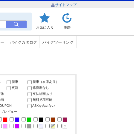
サイトマップ
お気に入り
履歴
ュー
バイクカタログ
バイクツーリング
車
新車
新車（在庫あり）
更新
修復歴なし
画像
支払総額あり
動画
無料見積可能
COUPON
ASKを含めない
ップレビュー