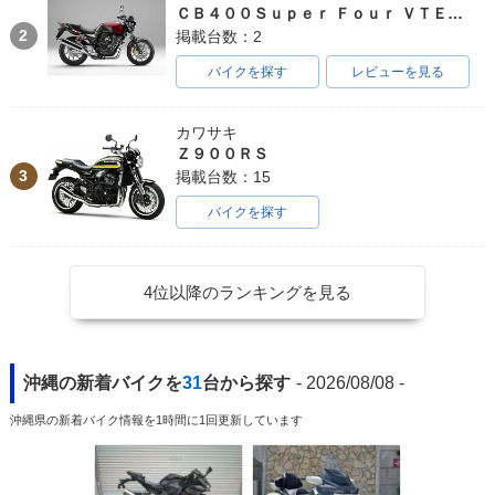
ＣＢ４００Ｓｕｐｅｒ Ｆｏｕｒ ＶＴＥＣ ＳＰＥＣ３
2
掲載台数：2
バイクを探す
レビューを見る
カワサキ
Ｚ９００ＲＳ
3
掲載台数：15
バイクを探す
4位以降のランキングを見る
沖縄の新着バイクを
31
台から探す
- 2026/08/08 -
沖縄県の新着バイク情報を1時間に1回更新しています