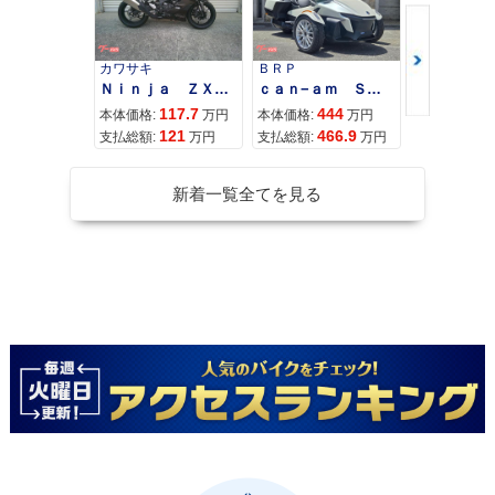
カワサキ
ＢＲＰ
スズキ
Ｎｉｎｊａ ＺＸ−４Ｒ ＳＥ
ｃａｎ−ａｍ ＳＰＹＤＥＲ ＲＴ ＬＩＭＩＴＥＤ
117.7
444
68
本体価格:
万円
本体価格:
万円
本体価格:
121
466.9
72
支払総額:
万円
支払総額:
万円
支払総額:
新着一覧全てを見る