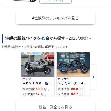
バイクを探す
4位以降のランキングを見る
沖縄の新着バイクを
45
台から探す
- 2026/08/07 -
沖縄県の新着バイク情報を1時間に1回更新しています
ホンダ
カワサキ
カワサキ
ＡＤＶ１６０ 新車 ２０２６年最新モデル パールスモーキーグレー スマートキー ２９Ｌメットイン ＵＳＢ Ｔｙｐｅ−Ｃ装備
エリミネーター４００
53.9
85.8
95
本体価格:
万円
本体価格:
万円
本体価格:
57
92.7
10
支払総額:
万円
支払総額:
万円
支払総額:
新着一覧全てを見る