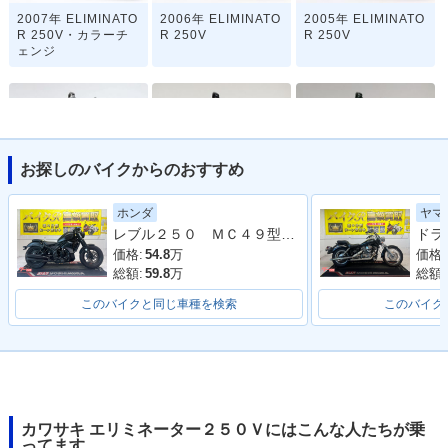
2007年 ELIMINATO
2006年 ELIMINATO
2005年 ELIMINATO
R 250V・カラーチ
R 250V
R 250V
ェンジ
お探しのバイクからのおすすめ
2004年 ELIMINATO
2002年 ELIMINATO
2001年 ELIMINATO
ホンダ
ヤマ
R 250V・カラーチ
R 250V・カラーチ
R 250V
レブル２５０ ＭＣ４９型 ２０１９年モデル 社外タンクカバー サイドバック 社外マフラー アラーム
ェンジ
ェンジ
価格:
54.8
万
価格:
総額:
59.8
万
総額:
このバイクと同じ車種を検索
このバイク
2000年 ELIMINATO
1999年 ELIMINATO
1998年 ELIMINATO
R 250V
R 250V
R 250V・新登場
カワサキ エリミネーター２５０Ｖにはこんな人たちが乗
ってます