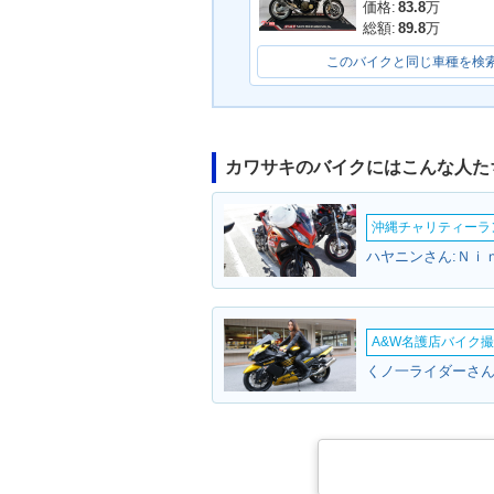
価格:
83.8
万
総額:
89.8
万
このバイクと同じ車種を検
カワサキのバイクにはこんな人た
1998年 ZRX・マイナー
1996年 ZRX
チェンジ
ェンジ
沖縄チャリティーランF
ハヤニンさん:Ｎｉ
A&W名護店バイク撮影
くノ一ライダーさん