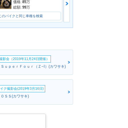
価格:
78.8
万
価格:
85
万
総額:
85.8
万
総額:
99
万
このバイクと同じ車種を検索
このバイクと同じ車種を検索
影会（2019年11月24日開催）
０ＳｕｐｅｒＦｏｕｒ（Ｚ−I）(カワサキ)
イク撮影会(2019年3月16日)
０ＳＳ(カワサキ)