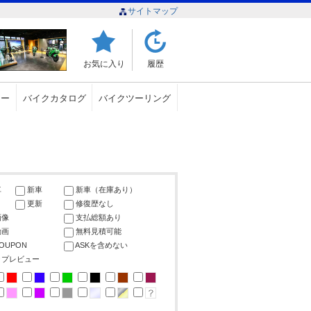
サイトマップ
お気に入り
履歴
ュー
バイクカタログ
バイクツーリング
車
新車
新車（在庫あり）
更新
修復歴なし
画像
支払総額あり
動画
無料見積可能
COUPON
ASKを含めない
ップレビュー