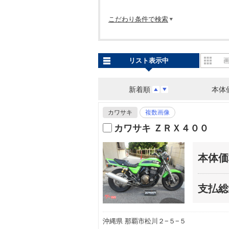
こだわり条件で検索
リスト表示中
新着順
本体
カワサキ
複数画像
カワサキ ＺＲＸ４００
本体価
支払総
沖縄県 那覇市松川２−５−５