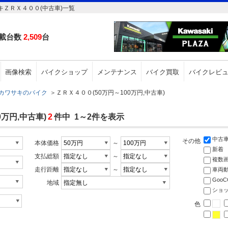
キＺＲＸ４００(中古車)一覧
載台数
2,509
台
画像検索
バイクショップ
メンテナンス
バイク買取
バイクレビ
カワサキのバイク
＞
ＺＲＸ４００(50万円～100万円,中古車)
万円,中古車)
2
件中 1～2件を表示
中古
その他
本体価格
～
新着
支払総額
～
複数
走行距離
～
車両
Goo
地域
ショ
色