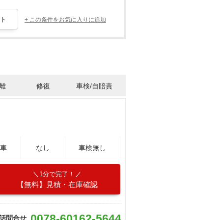
+ この条件をお気に入りに追加
離
修復
車検/自賠責
車
なし
車検無し
1分で完了！
【無料】見積・在庫確認
0078-60162-5644
話問合せ