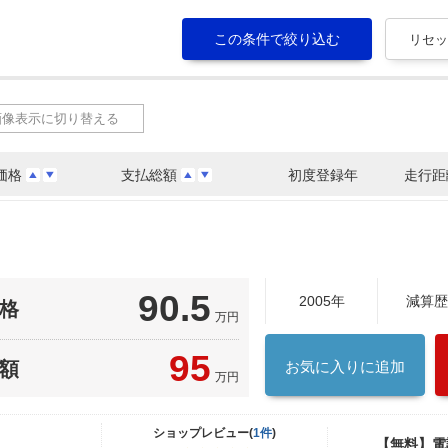
画像表示に切り替える
価格
支払総額
初度登録年
走行距
90.5
2005年
減算歴
格
万円
95
額
お気に入りに追加
万円
ショップレビュー(
1件
)
【無料】電