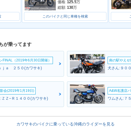
価格:
125.5
万
総額:
130
万
索
このバイクと同じ車種を検索
ちが乗ってます
・カラーチ
1995年 ZRX・カラーチ
1994年 ZRX・新登場
ェンジ
INAL（2019年6月30日開催）
南の駅やえせ撮
ｎｊａ ２５０(カワサキ)
犬さん:９０
会(2019年1月19日)
A&W名護店バ
:ＺＺ−Ｒ１４００(カワサキ)
ワムさん:７５
カワサキのバイクに乗っている沖縄のライダーを見る