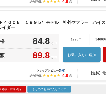
4.8
総合評価:
点
ＺＲ４００Ｅ １９９５年モデル 社外マフラー ハイ
ライダー
84.8
1995年
34668
格
万円
89.8
額
お気に入りに追加
万円
ショップレビュー(
1件
)
【無料】電
4.8
総合評価:
点
料見積・在庫確認
まとめてお気に入りに追加