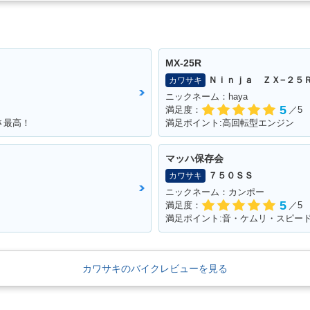
MX-25R
Ｎｉｎｊａ ＺＸ−２５
カワサキ
ニックネーム：haya
5
満足度：
／5
さ最高！
満足ポイント:高回転型エンジン
マッハ保存会
７５０ＳＳ
カワサキ
ニックネーム：カンポー
5
満足度：
／5
満足ポイント:音・ケムリ・スピー
カワサキのバイクレビューを見る