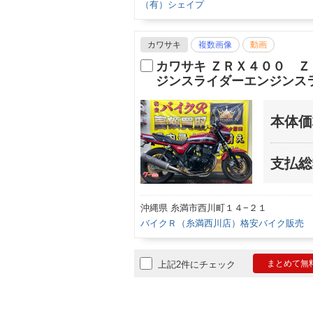
（有）シェイプ
カワサキ
複数画像
動画
カワサキ ＺＲＸ４００ 
ジンスライダーエンジンス
本体価
支払総
沖縄県 糸満市西川町１４−２１
バイクＲ（糸満西川店）格安バイク販売
まとめて無
上記2件にチェック