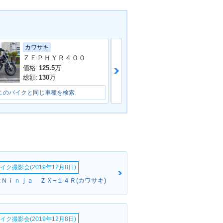
ヤマハ
カワサキ
ＺＥＰＨＹＲ４００
BALIUS Ⅱ・新
価格:
78.8
万
価格:
125.5
万
総額:
85.8
万
総額:
130
万
このバイクと同じ車種を検索
このバイクと同じ車種を検索
イク撮影会(2019年12月8日)
:Ｎｉｎｊａ ＺＸ−１４Ｒ(カワサキ)
イク撮影会(2019年12月8日)