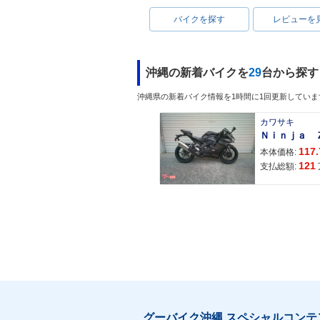
バイクを探す
レビューを
沖縄の新着バイクを
29
台から探す
沖縄県の新着バイク情報を1時間に1回更新していま
カワサキ
117.
本体価格:
121
支払総額:
グーバイク沖縄 スペシャルコンテ