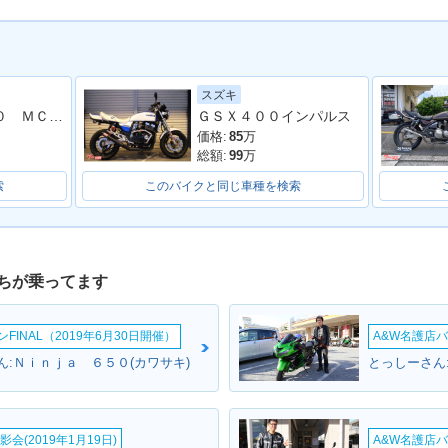
スズキ
ＨＯＲＮＥＴ２５０ ＭＣ３１型 １９９９年モデル 社外グリップ・レバー 社外マフラー
ＧＳＸ４００インパルス
US Ⅱ・カ
1998年 BALIUS Ⅱ・カ
2000年 BALIUS Ⅱ・マ
1997年 
ラーチェンジ
イナーチェンジ
登場
価格:
85
万
総額:
99
万
索
このバイクと同じ車種を検索
ちが乗ってます
INAL（2019年6月30日開催）
A&W名護店バ
ん:Ｎｉｎｊａ ６５０(カワサキ)
とっしーさん
会(2019年1月19日)
A&W名護店バ