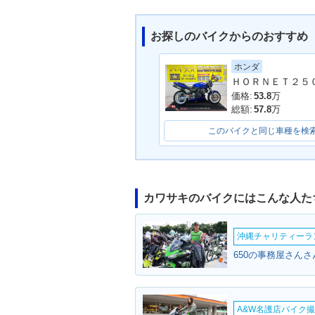
お探しのバイクからのおすすめ
ホンダ
2001年 BALI
2002年 BALIUS Ⅱ・カ
ラーチェンジ
ラーチェンジ
価格:
53.8
万
総額:
57.8
万
このバイクと同じ車種を検
カワサキのバイクにはこんな人た
沖縄チャリティーランF
650の事務屋さんさ
A&W名護店バイク撮影