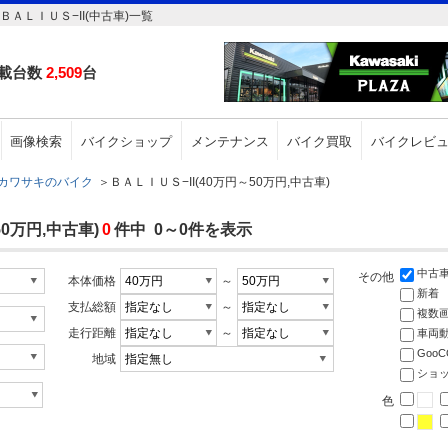
ＡＬＩＵＳ−II(中古車)一覧
載台数
2,509
台
画像検索
バイクショップ
メンテナンス
バイク買取
バイクレビ
カワサキのバイク
＞
ＢＡＬＩＵＳ−II(40万円～50万円,中古車)
0万円,中古車)
0
件中 0～0件を表示
中古
その他
本体価格
～
新着
支払総額
～
複数
走行距離
～
車両
Goo
地域
ショ
色