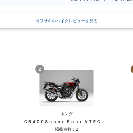
カワサキのバイクレビューを見る
2
ホンダ
ＣＢ４００Ｓｕｐｅｒ Ｆｏｕｒ ＶＴＥＣ ＳＰＥＣ３
掲載台数：2