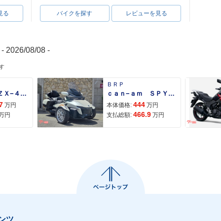
見る
バイクを探す
レビューを見る
- 2026/08/08 -
す
ＢＲＰ
Ｎｉｎｊａ ＺＸ−４Ｒ ＳＥ
ｃａｎ−ａｍ ＳＰＹＤＥＲ ＲＴ ＬＩＭＩＴＥＤ
7
444
万円
本体価格:
万円
466.9
万円
支払総額:
万円
ンツ