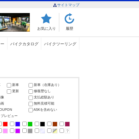
サイトマップ
お気に入り
履歴
ュー
バイクカタログ
バイクツーリング
車
新車
新車（在庫あり）
更新
修復歴なし
画像
支払総額あり
動画
無料見積可能
COUPON
ASKを含めない
ップレビュー