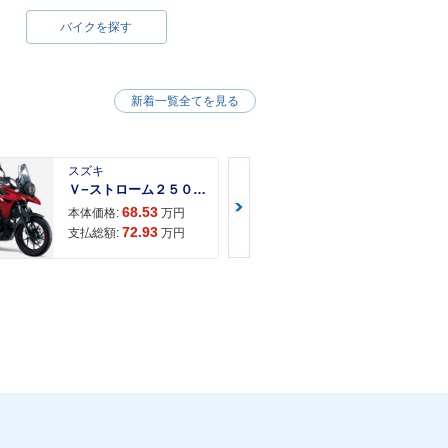
バイクを探す
新着一覧全てを見る
スズキ
スズキ
Ｖ−ストローム２５０ ２６年モデル 水冷２気筒エンジン ＬＥＤヘッドライト標準装備
68.53
68.
本体価格:
万円
本体価格:
72.93
71.
支払総額:
万円
支払総額: