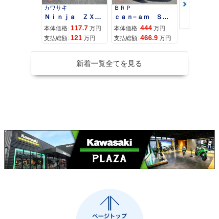
カワサキ
ＢＲＰ
スズキ
Ｎｉｎｊａ ＺＸ−４Ｒ ＳＥ
ｃａｎ−ａｍ ＳＰＹＤＥＲ ＲＴ ＬＩＭＩＴＥＤ
117.7
444
68
本体価格:
万円
本体価格:
万円
本体価格:
121
466.9
71
支払総額:
万円
支払総額:
万円
支払総額:
新着一覧全てを見る