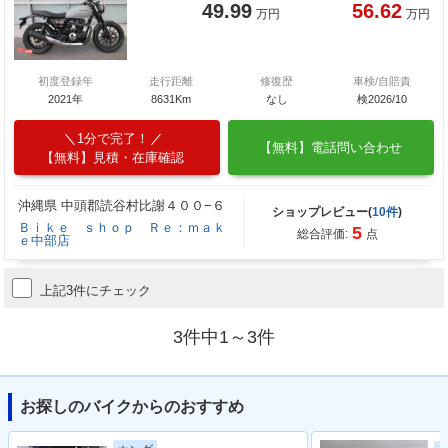
49.99
56.62
万円
万円
初度登録年
走行距離
修復歴
車検/自賠責
2021年
8631Km
なし
検2026/10
1分で完了！
【無料】電話問い合わせ
【無料】見積・在庫確認
沖縄県 中頭郡読谷村比謝４００−６
ショップレビュー(
10件
)
Ｂｉｋｅ ｓｈｏｐ Ｒｅ：ｍａｋ
5
総合評価:
点
ｅ中部店
上記3件にチェック
3件中1～3件
お探しのバイクからのおすすめ