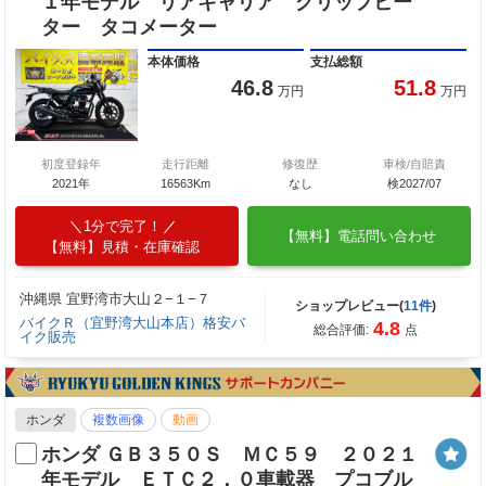
１年モデル リアキャリア グリップヒー
ター タコメーター
本体価格
支払総額
46.8
51.8
万円
万円
初度登録年
走行距離
修復歴
車検/自賠責
2021年
16563Km
なし
検2027/07
1分で完了！
【無料】電話問い合わせ
【無料】見積・在庫確認
沖縄県 宜野湾市大山２−１−７
ショップレビュー(
11件
)
バイクＲ（宜野湾大山本店）格安バ
4.8
総合評価:
点
イク販売
ホンダ
複数画像
動画
ホンダ ＧＢ３５０Ｓ ＭＣ５９ ２０２１
年モデル ＥＴＣ２．０車載器 プコブル