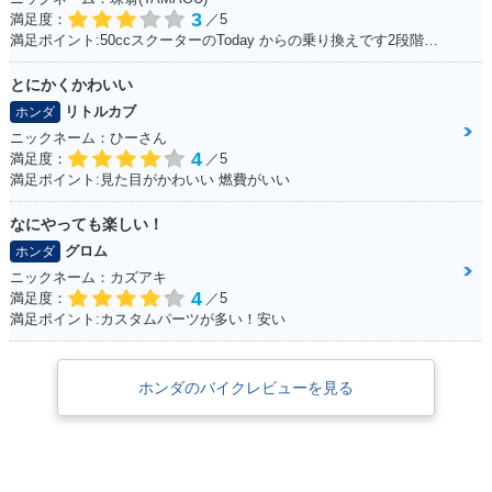
3
満足度：
／5
満足ポイント:50ccスクーターのToday からの乗り換えです2段階右折や、30km/h規制から逃れるためにこれにしました。 Today にはセルモーターがありましたが、C70のエンジンスタートはキックのみ。 坂道にはどうしても非力感があり、登らないイメージ。 また、キャンプツーリングなど荷物満載で出掛けた時も中々走りません。 スプロケを前15、後38に換装してます。非力なのでややトルクに振って見ました。タイヤはノーマルです。これで75km/h出るか出ないかって所です。 普段使いの足がわりには良く働いてくれます。 キャンプや株主総会に出掛けるのでもっと磨いて、可愛がり、長く乗るつもりです。
とにかくかわいい
リトルカブ
ホンダ
ニックネーム：ひーさん
4
満足度：
／5
満足ポイント:見た目がかわいい 燃費がいい
なにやっても楽しい！
グロム
ホンダ
ニックネーム：カズアキ
4
満足度：
／5
満足ポイント:カスタムパーツが多い！安い
ホンダのバイクレビューを見る