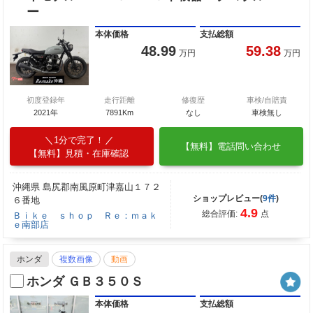
ー
本体価格
支払総額
48.99
59.38
万円
万円
初度登録年
走行距離
修復歴
車検/自賠責
2021年
7891Km
なし
車検無し
1分で完了！
【無料】電話問い合わせ
【無料】見積・在庫確認
沖縄県 島尻郡南風原町津嘉山１７２
ショップレビュー(
9件
)
６番地
4.9
総合評価:
点
Ｂｉｋｅ ｓｈｏｐ Ｒｅ：ｍａｋ
ｅ南部店
ホンダ
複数画像
動画
ホンダ ＧＢ３５０Ｓ
本体価格
支払総額