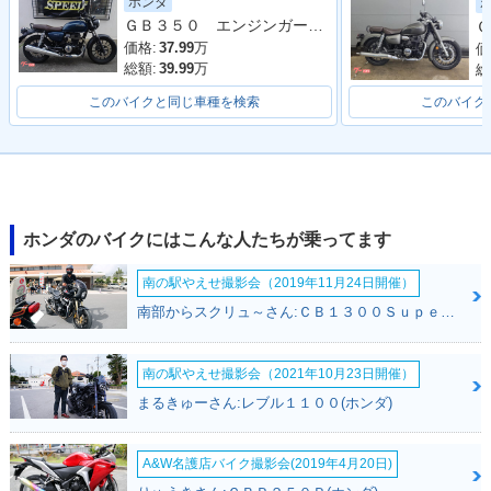
ホンダ
ＧＢ３５０ エンジンガード付 車検１１月
Ｇ
価格:
37.99
万
価
総額:
39.99
万
総
このバイクと同じ車種を検索
このバイク
ホンダのバイクにはこんな人たちが乗ってます
南の駅やえせ撮影会（2019年11月24日開催）
南部からスクリュ～さん:ＣＢ１３００Ｓｕｐｅｒ Ｆｏｕｒ(ホンダ)
南の駅やえせ撮影会（2021年10月23日開催）
まるきゅーさん:レブル１１００(ホンダ)
A&W名護店バイク撮影会(2019年4月20日)