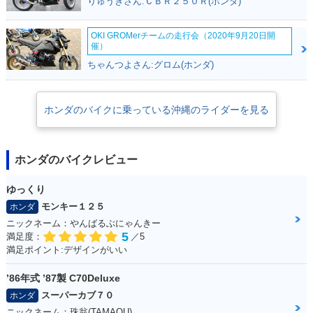
りゅうきさん:ＣＢＲ２５０Ｒ(ホンダ)
OKI GROMerチームの走行会（2020年9月20日開
催）
ちゃんつよさん:グロム(ホンダ)
ホンダのバイクに乗っている沖縄のライダーを見る
ホンダのバイクレビュー
ゆっくり
モンキー１２５
ホンダ
ニックネーム：やんばるぶにゃんきー
5
満足度：
／5
満足ポイント:デザインがいい
’86年式 ’87製 C70Deluxe
スーパーカブ７０
ホンダ
ニックネーム：珠翁(TAMAOU)